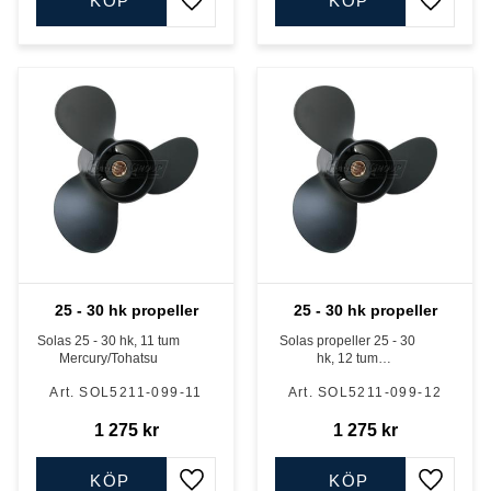
KÖP
KÖP
Lägg till i favoriter
Lägg till
25 - 30 hk propeller
25 - 30 hk propeller
Solas 25 - 30 hk, 11 tum
Solas propeller 25 - 30
Mercury/Tohatsu
hk, 12 tum
Mercury/Tohatsu
SOL5211-099-11
SOL5211-099-12
1 275
kr
1 275
kr
KÖP
KÖP