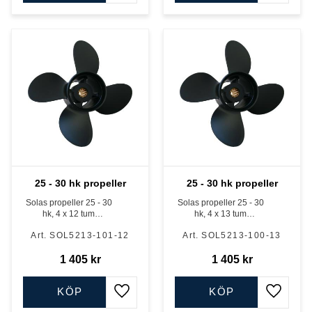
25 - 30 hk propeller
25 - 30 hk propeller
Solas propeller 25 - 30
Solas propeller 25 - 30
hk, 4 x 12 tum
hk, 4 x 13 tum
Mercury/Tohatsu
Mercury/Tohatsu
SOL5213-101-12
SOL5213-100-13
1 405
kr
1 405
kr
KÖP
KÖP
Lägg till i favoriter
Lägg till