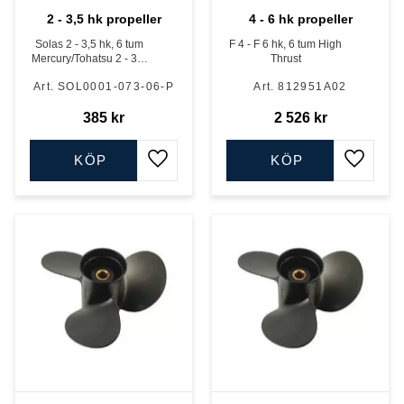
2 - 3,5 hk propeller
4 - 6 hk propeller
Solas 2 - 3,5 hk, 6 tum
F 4 - F 6 hk, 6 tum High
Mercury/Tohatsu 2 - 3,5
Thrust
hk
SOL0001-073-06-P
812951A02
385
kr
2 526
kr
KÖP
KÖP
Lägg till i favoriter
Lägg till