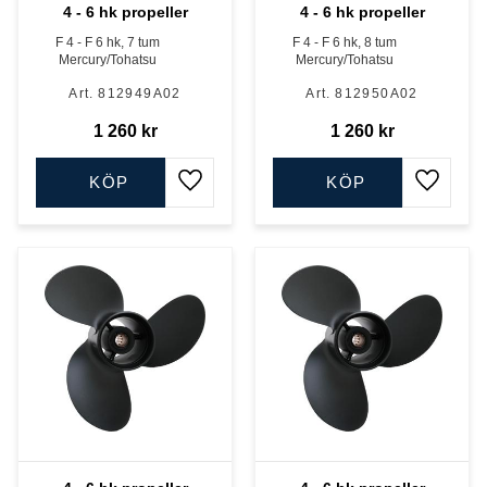
4 - 6 hk propeller
4 - 6 hk propeller
F 4 - F 6 hk, 7 tum
F 4 - F 6 hk, 8 tum
Mercury/Tohatsu
Mercury/Tohatsu
812949A02
812950A02
1 260
kr
1 260
kr
KÖP
KÖP
Lägg till i favoriter
Lägg till