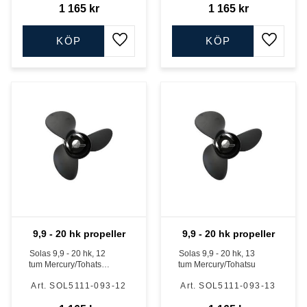
1 165
kr
1 165
kr
KÖP
KÖP
Lägg till i favoriter
Lägg till
9,9 - 20 hk propeller
9,9 - 20 hk propeller
Solas 9,9 - 20 hk, 12
Solas 9,9 - 20 hk, 13
tum Mercury/Tohatsu
tum Mercury/Tohatsu
9,9 - 20 hk
SOL5111-093-12
SOL5111-093-13