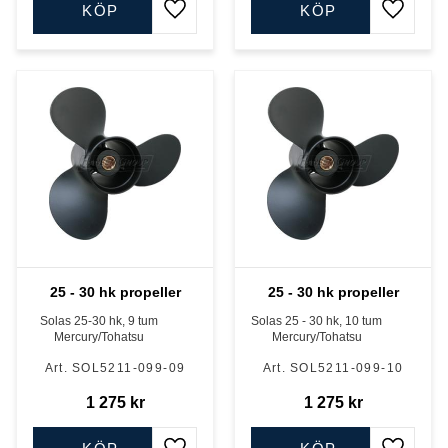
KÖP
KÖP
Lägg till i favoriter
Lägg till
25 - 30 hk propeller
25 - 30 hk propeller
Solas 25-30 hk, 9 tum
Solas 25 - 30 hk, 10 tum
Mercury/Tohatsu
Mercury/Tohatsu
SOL5211-099-09
SOL5211-099-10
1 275
kr
1 275
kr