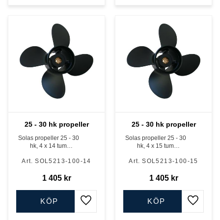
25 - 30 hk propeller
25 - 30 hk propeller
Solas propeller 25 - 30
Solas propeller 25 - 30
hk, 4 x 14 tum
hk, 4 x 15 tum
Mercury/Tohatsu
Mercury/Tohatsu
SOL5213-100-14
SOL5213-100-15
1 405
kr
1 405
kr
KÖP
KÖP
Lägg till i favoriter
Lägg till