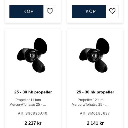
KÖP
KÖP
Lägg till i favoriter
Lägg till
25 - 30 hk propeller
25 - 30 hk propeller
Propeller 11 tum
Propeller 12 tum
Mercury/Tohatsu 25 - 30
Mercury/Tohatsu 25 - 30
hk
hk
896896A40
8M0185637
2 237
kr
2 141
kr