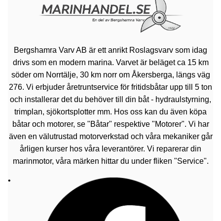
Bergshamra Varv AB är ett anrikt Roslagsvarv som idag
drivs som en modern marina. Varvet är beläget ca 15 km
söder om Norrtälje, 30 km norr om Åkersberga, längs väg
276. Vi erbjuder åretruntservice för fritidsbåtar upp till 5 ton
och installerar det du behöver till din båt - hydraulstyrning,
trimplan, sjökortsplotter mm. Hos oss kan du även köpa
båtar och motorer, se "Båtar" respektive "Motorer". Vi har
även en välutrustad motorverkstad och våra mekaniker går
årligen kurser hos våra leverantörer. Vi reparerar din
marinmotor, våra märken hittar du under fliken "Service".