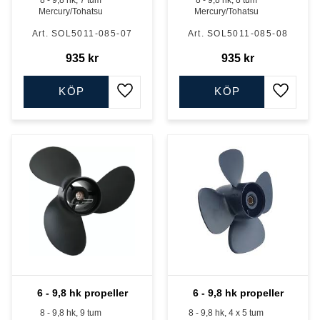
8 - 9,8 hk, 7 tum
8 - 9,8 hk, 8 tum
Mercury/Tohatsu
Mercury/Tohatsu
SOL5011-085-07
SOL5011-085-08
935
kr
935
kr
KÖP
KÖP
Lägg till i favoriter
Lägg till
6 - 9,8 hk propeller
6 - 9,8 hk propeller
8 - 9,8 hk, 9 tum
8 - 9,8 hk, 4 x 5 tum