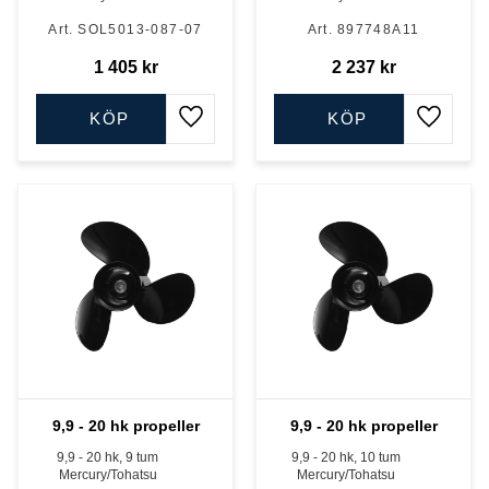
SOL5013-087-07
897748A11
1 405
kr
2 237
kr
KÖP
KÖP
Lägg till i favoriter
Lägg till
9,9 - 20 hk propeller
9,9 - 20 hk propeller
9,9 - 20 hk, 9 tum
9,9 - 20 hk, 10 tum
Mercury/Tohatsu
Mercury/Tohatsu