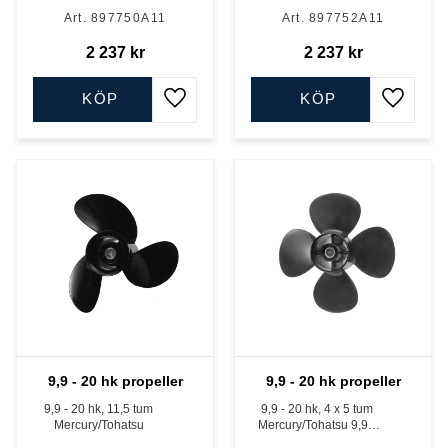
897750A11
897752A11
2 237
kr
2 237
kr
KÖP
KÖP
Lägg till i favoriter
Lägg till
9,9 - 20 hk propeller
9,9 - 20 hk propeller
9,9 - 20 hk, 11,5 tum
9,9 - 20 hk, 4 x 5 tum
Mercury/Tohatsu
Mercury/Tohatsu 9,9 -
20 hk