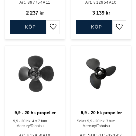
897754A11
812954A10
2 237
kr
3 139
kr
KÖP
KÖP
Lägg till i favoriter
Lägg till
9,9 - 20 hk propeller
9,9 - 20 hk propeller
9,9 - 20 hk, 4 x 7 tum
Solas 9,9 - 20 hk, 7 tum
Mercury/Tohatsu
Mercury/Tohatsu
812950A10
SOL5111-093-07