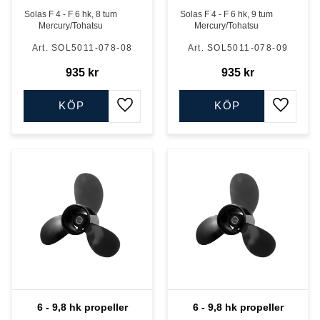
Solas F 4 - F 6 hk, 8 tum
Solas F 4 - F 6 hk, 9 tum
Mercury/Tohatsu
Mercury/Tohatsu
SOL5011-078-08
SOL5011-078-09
935
kr
935
kr
KÖP
KÖP
Lägg till i favoriter
Lägg till
6 - 9,8 hk propeller
6 - 9,8 hk propeller