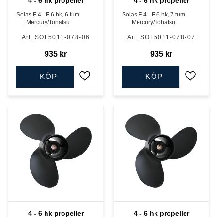
4 - 6 hk propeller
4 - 6 hk propeller
Solas F 4 - F 6 hk, 6 tum
Solas F 4 - F 6 hk, 7 tum
Mercury/Tohatsu
Mercury/Tohatsu
SOL5011-078-06
SOL5011-078-07
935
kr
935
kr
KÖP
KÖP
Lägg till i favoriter
Lägg till
4 - 6 hk propeller
4 - 6 hk propeller