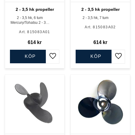
2 - 3,5 hk propeller
2 - 3,5 hk propeller
2 - 3,5 hk, 6 tum
2 - 3,5 hk, 7 tum
Mercury/Tohatsu 2 - 3,5
815083A02
hk
815083A01
614
kr
614
kr
KÖP
KÖP
Lägg till i favoriter
Lägg till