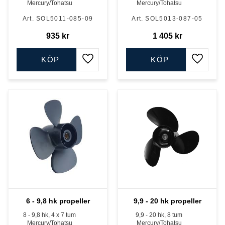
Mercury/Tohatsu
Mercury/Tohatsu
SOL5011-085-09
SOL5013-087-05
935
kr
1 405
kr
KÖP
KÖP
Lägg till i favoriter
Lägg till
6 - 9,8 hk propeller
9,9 - 20 hk propeller
8 - 9,8 hk, 4 x 7 tum
9,9 - 20 hk, 8 tum
Mercury/Tohatsu
Mercury/Tohatsu