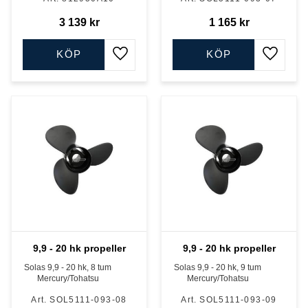
3 139
kr
1 165
kr
KÖP
KÖP
Lägg till i favoriter
Lägg till
9,9 - 20 hk propeller
9,9 - 20 hk propeller
Solas 9,9 - 20 hk, 8 tum
Solas 9,9 - 20 hk, 9 tum
Mercury/Tohatsu
Mercury/Tohatsu
SOL5111-093-08
SOL5111-093-09