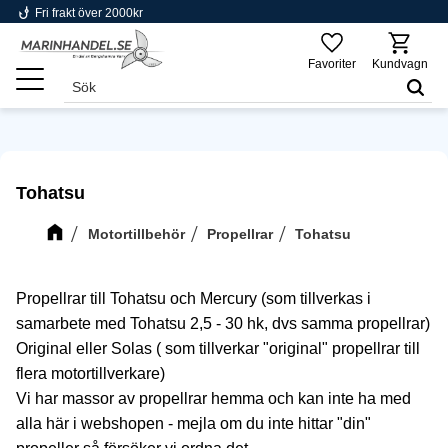
phishing
Fri frakt över 2000kr
Meny
Favoriter
Kundvagn
Tohatsu
Motortillbehör
Propellrar
Tohatsu
Propellrar till Tohatsu och Mercury (som tillverkas i
samarbete med Tohatsu 2,5 - 30 hk, dvs samma propellrar)
Original eller Solas ( som tillverkar "original" propellrar till
flera motortillverkare)
Vi har massor av propellrar hemma och kan inte ha med
alla här i webshopen - mejla om du inte hittar "din"