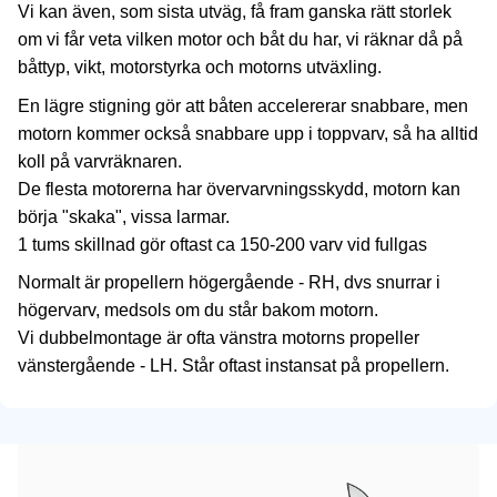
Vi kan även, som sista utväg, få fram ganska rätt storlek
om vi får veta vilken motor och båt du har, vi räknar då på
båttyp, vikt, motorstyrka och motorns utväxling.
En lägre stigning gör att båten accelererar snabbare, men
motorn kommer också snabbare upp i toppvarv, så ha alltid
koll på varvräknaren.
De flesta motorerna har övervarvningsskydd, motorn kan
börja "skaka", vissa larmar.
1 tums skillnad gör oftast ca 150-200 varv vid fullgas
Normalt är propellern högergående - RH, dvs snurrar i
högervarv, medsols om du står bakom motorn.
Vi dubbelmontage är ofta vänstra motorns propeller
vänstergående - LH. Står oftast instansat på propellern.