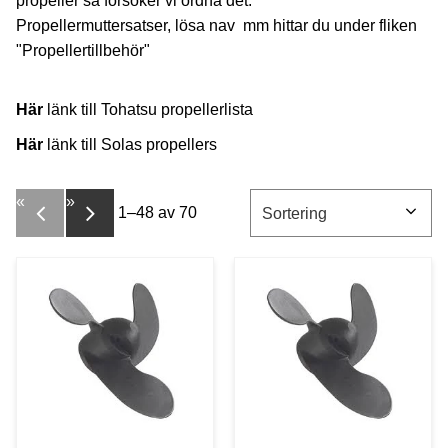
propeller så försöker vi ordna det.
Propellermuttersatser, lösa nav mm hittar du under fliken
"Propellertillbehör"
Här
länk till Tohatsu propellerlista
Här
länk till Solas propellers
«
»
1–
48
av
70
Välj sortering