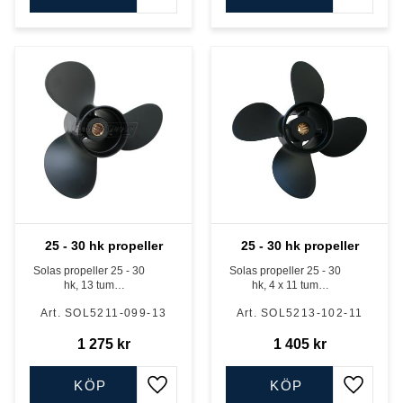
Lägg till i favoriter
Lägg till
25 - 30 hk propeller
25 - 30 hk propeller
Solas propeller 25 - 30
Solas propeller 25 - 30
hk, 13 tum
hk, 4 x 11 tum
Mercury/Tohatsu
Mercury/Tohatsu
SOL5211-099-13
SOL5213-102-11
1 275
kr
1 405
kr
KÖP
KÖP
Lägg till i favoriter
Lägg till