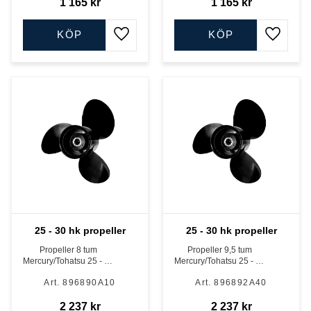
1 165
kr
1 165
kr
KÖP
KÖP
Lägg till i favoriter
Lägg till
25 - 30 hk propeller
25 - 30 hk propeller
Propeller 8 tum
Propeller 9,5 tum
Mercury/Tohatsu 25 - 30
Mercury/Tohatsu 25 - 30
hk
hk
896890A10
896892A40
2 237
kr
2 237
kr