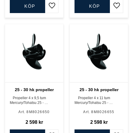
KÖP
KÖP
Lägg till i favoriter
Lägg till
25 - 30 hk propeller
25 - 30 hk propeller
Propeller 4 x 9,5 tum
Propeller 4 x 11 tum
Mercury/Tohatsu 25 - 30
Mercury/Tohatsu 25 - 30
hk
hk
8M8026650
8M8026655
2 598
kr
2 598
kr