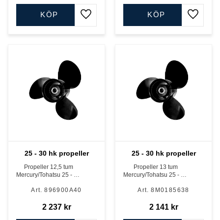
KÖP
KÖP
Lägg till i favoriter
Lägg till
25 - 30 hk propeller
25 - 30 hk propeller
Propeller 12,5 tum
Propeller 13 tum
Mercury/Tohatsu 25 - 30
Mercury/Tohatsu 25 - 30
hk
hk
896900A40
8M0185638
2 237
kr
2 141
kr