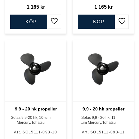
1 165
kr
1 165
kr
KÖP
KÖP
Lägg till i favoriter
Lägg till
9,9 - 20 hk propeller
9,9 - 20 hk propeller
Solas 9,9-20 hk, 10 tum
Solas 9,9 - 20 hk, 11
Mercury/Tohatsu
tum Mercury/Tohatsu
SOL5111-093-10
SOL5111-093-11