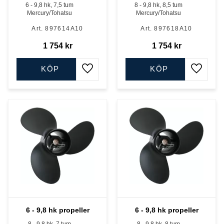
6 - 9,8 hk, 7,5 tum
8 - 9,8 hk, 8,5 tum
Mercury/Tohatsu
Mercury/Tohatsu
897614A10
897618A10
1 754
kr
1 754
kr
KÖP
KÖP
Lägg till i favoriter
Lägg till
6 - 9,8 hk propeller
6 - 9,8 hk propeller