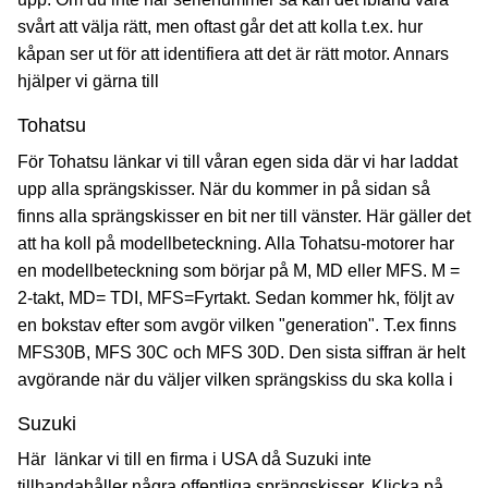
svårt att välja rätt, men oftast går det att kolla t.ex. hur
kåpan ser ut för att identifiera att det är rätt motor. Annars
hjälper vi gärna till
Tohatsu
För Tohatsu länkar vi till våran egen sida där vi har laddat
upp alla sprängskisser. När du kommer in på sidan så
finns alla sprängskisser en bit ner till vänster. Här gäller det
att ha koll på modellbeteckning. Alla Tohatsu-motorer har
en modellbeteckning som börjar på M, MD eller MFS. M =
2-takt, MD= TDI, MFS=Fyrtakt. Sedan kommer hk, följt av
en bokstav efter som avgör vilken "generation". T.ex finns
MFS30B, MFS 30C och MFS 30D. Den sista siffran är helt
avgörande när du väljer vilken sprängskiss du ska kolla i
Suzuki
Här länkar vi till en firma i USA då Suzuki inte
tillhandahåller några offentliga sprängskisser. Klicka på