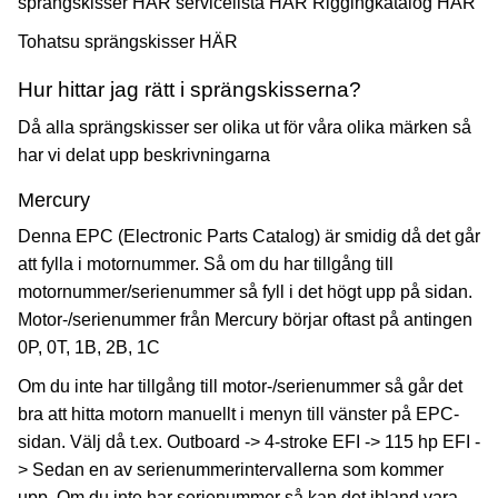
sprängskisser
HÄR
servicelista
HÄR
Riggingkatalog
HÄR
Tohatsu sprängskisser
HÄR
Hur hittar jag rätt i sprängskisserna?
Då alla sprängskisser ser olika ut för våra olika märken så
har vi delat upp beskrivningarna
Mercury
Denna EPC (Electronic Parts Catalog) är smidig då det går
att fylla i motornummer. Så om du har tillgång till
motornummer/serienummer så fyll i det högt upp på sidan.
Motor-/serienummer från Mercury börjar oftast på antingen
0P, 0T, 1B, 2B, 1C
Om du inte har tillgång till motor-/serienummer så går det
bra att hitta motorn manuellt i menyn till vänster på EPC-
sidan. Välj då t.ex. Outboard -> 4-stroke EFI -> 115 hp EFI -
> Sedan en av serienummerintervallerna som kommer
upp. Om du inte har serienummer så kan det ibland vara