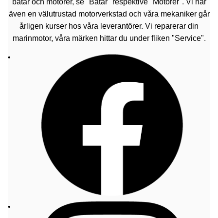
båtar och motorer, se "Båtar" respektive "Motorer". Vi har
även en välutrustad motorverkstad och våra mekaniker går
årligen kurser hos våra leverantörer. Vi reparerar din
marinmotor, våra märken hittar du under fliken "Service".