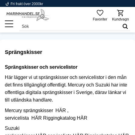
phishing
Fri frakt över 2000kr
Meny
Favoriter
Kundvagn
Sprängskisser
Sprängskisser och servicelistor
Här lägger vi ut sprängskisser och servicelistor i den mån
det finns tillgängligt offentligt. Mercury och Suzuki har inte
offentliga digitala sprängskisser i Sverige, därav länkar vi
till utländska handlare.
Mercury sprängskisser
HÄR
,
servicelista
HÄR
Riggingkatalog
HÄR
Suzuki