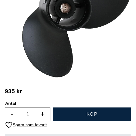
935
kr
Antal
-
+
KÖP
Lägg till i favoriter