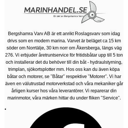
Bergshamra Varv AB är ett anrikt Roslagsvarv som idag
drivs som en modern marina. Varvet är beläget ca 15 km
söder om Norrtälje, 30 km norr om Åkersberga, längs väg
276. Vi erbjuder åretruntservice för fritidsbåtar upp till 5 ton
och installerar det du behöver till din båt - hydraulstyrning,
trimplan, sjökortsplotter mm. Hos oss kan du även köpa
båtar och motorer, se "Båtar" respektive "Motorer". Vi har
även en välutrustad motorverkstad och våra mekaniker går
årligen kurser hos våra leverantörer. Vi reparerar din
marinmotor, våra märken hittar du under fliken "Service".