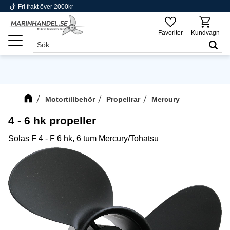
phishing
Fri frakt över 2000kr
Meny
Favoriter
Kundvagn
Motortillbehör
Propellrar
Mercury
4 - 6 hk propeller
Solas F 4 - F 6 hk, 6 tum Mercury/Tohatsu