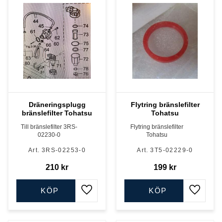
Dräneringsplugg
Flytring bränslefilter
bränslefilter Tohatsu
Tohatsu
Till bränslefilter 3RS-
Flytring bränslefilter
02230-0
Tohatsu
3RS-02253-0
3T5-02229-0
210
kr
199
kr
KÖP
KÖP
Lägg till i favoriter
Lägg till