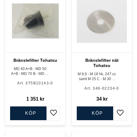
Bränslefilter Tohatsu
Bränslefilter nät
Tohatsu
MD 40 A+B - MD 50
A+B - MD 70 B - MD 90
M 9,9 - M 18 hk, 247 cc
B - MD 75 C - MD 90 C -
samt M 25 C - M 30 A,
3T5B10143-0
MD 115 A2, TLDI,
äldre modellen 2-takt,
högtrycksfilter
346-02234-0
insatsfilter
1 351
kr
34
kr
KÖP
KÖP
Lägg till i favoriter
Lägg till