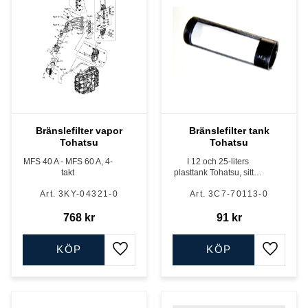
Bränslefilter vapor
Bränslefilter tank
Tohatsu
Tohatsu
MFS 40 A - MFS 60 A, 4-
I 12 och 25-liters
takt
plasttank Tohatsu, sitter
på stigarrör
3KY-04321-0
3C7-70113-0
768
kr
91
kr
KÖP
KÖP
Lägg till i favoriter
Lägg till