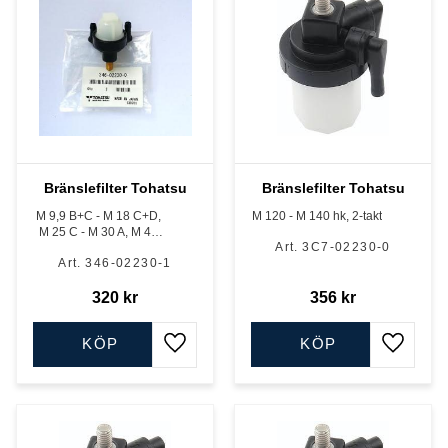
Bränslefilter Tohatsu
Bränslefilter Tohatsu
M 9,9 B+C - M 18 C+D,
M 120 - M 140 hk, 2-takt
M 25 C - M 30 A, M 40
3C7-02230-0
C, 2cyl. 2-takt
346-02230-1
320
kr
356
kr
KÖP
KÖP
Lägg till i favoriter
Lägg till