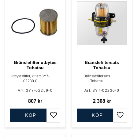
Bränslefilter utbytes
Bränslefiltersats
Tohatsu
Tohatsu
Utbytesfilter, kit art 3Y7-
Bränslefiltersats
02230-0
Tohatsu
3Y7-02259-0
3Y7-02230-0
807
kr
2 308
kr
KÖP
KÖP
Lägg till i favoriter
Lägg till