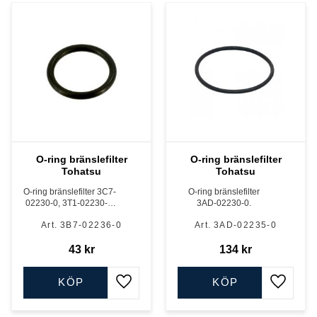
O-ring bränslefilter
O-ring bränslefilter
Tohatsu
Tohatsu
O-ring bränslefilter 3C7-
O-ring bränslefilter
02230-0, 3T1-02230-0,
3AD-02230-0.
3RS-02230-0 och 3T5-
3B7-02236-0
3AD-02235-0
02230-0
43
kr
134
kr
KÖP
KÖP
Lägg till i favoriter
Lägg till