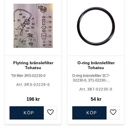
Flytring bränslefilter
O-ring bränslefilter
Tohatsu
Tohatsu
Till filter 3RS-02230-0
O-ring bränslefilter 3C7-
02230-0, 3T1-02230-0,
3RS-02229-0
3T5-02230-0 samt
3B7-02235-0
oljefilter 3C7-71030-0
196
kr
54
kr
KÖP
KÖP
Lägg till i favoriter
Lägg till