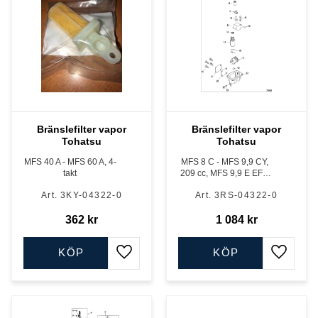
Bränslefilter vapor
Bränslefilter vapor
Tohatsu
Tohatsu
MFS 40 A - MFS 60 A, 4-
MFS 8 C - MFS 9,9 CY,
takt
209 cc, MFS 9,9 E EFI -
MFS 20 E EFI, 333 cc
3KY-04322-0
3RS-04322-0
samt MFS 25 D - MFS
30 D, 500 cc, 4-takt
362
kr
1 084
kr
KÖP
KÖP
Lägg till i favoriter
Lägg till