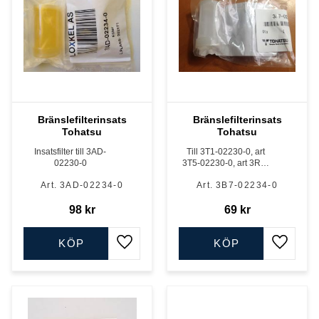
Bränslefilterinsats
Bränslefilterinsats
Tohatsu
Tohatsu
Insatsfilter till 3AD-
Till 3T1-02230-0, art
02230-0
3T5-02230-0, art 3RS-
02230-0 och art 3C7-
3AD-02234-0
3B7-02234-0
02230-0
98
kr
69
kr
KÖP
KÖP
Lägg till i favoriter
Lägg till