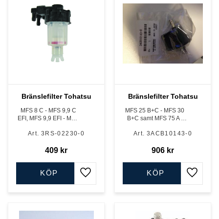
Bränslefilter Tohatsu
Bränslefilter Tohatsu
MFS 8 C - MFS 9,9 C
MFS 25 B+C - MFS 30
EFI, MFS 9,9 EFI - MFS
B+C samt MFS 75 A -
20 EFI, 333 cc MFS 25
MFS 140 A EFI, 4-takt
3RS-02230-0
3ACB10143-0
D - MFS 30 D, 500 cc,
MFS 40 A - MFS 60 A
från nr 005922BC samt
409
kr
906
kr
MFS 75 A - MFS 140
KÖP
KÖP
Lägg till i favoriter
Lägg till