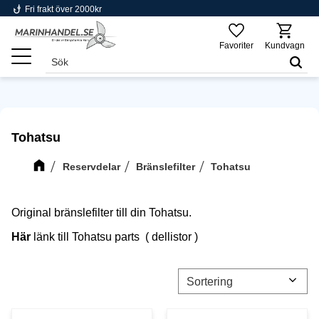
phishing
Fri frakt över 2000kr
Meny
Favoriter
Kundvagn
Tohatsu
Reservdelar
Bränslefilter
Tohatsu
Original bränslefilter till din Tohatsu.
Här
länk till Tohatsu parts ( dellistor )
Välj sortering