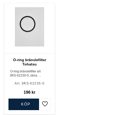
O-ring bränslefilter
Tohatsu
O-ring bränslefilter art
3RS-02230-0, stora o-
ringen
3RS-02235-0
196
kr
KÖP
Lägg till i favoriter