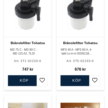
Bränslefilter Tohatsu
Bränslefilter Tohatsu
MD 75 C - MD 90 C -
MFS 40 A - MFS 60 A, 4-
MD 115 A2, TLDI
takt t.o.m nr 005921BC
och MD 40 A+B - MD 50
3T1-02230-0
3T5-02230-0
A+B - MD 70 B - MD 90
B - MD 75 C - MD 90 C -
747
kr
MD 115 A2, TLDI
676
kr
KÖP
KÖP
Lägg till i favoriter
Lägg till