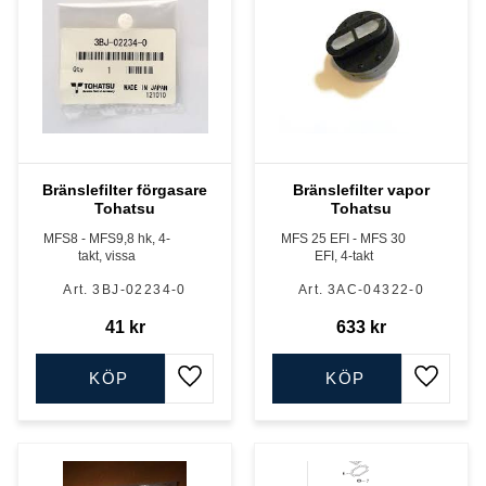
Bränslefilter förgasare
Bränslefilter vapor
Tohatsu
Tohatsu
MFS8 - MFS9,8 hk, 4-
MFS 25 EFI - MFS 30
takt, vissa
EFI, 4-takt
3BJ-02234-0
3AC-04322-0
41
kr
633
kr
KÖP
KÖP
Lägg till i favoriter
Lägg till