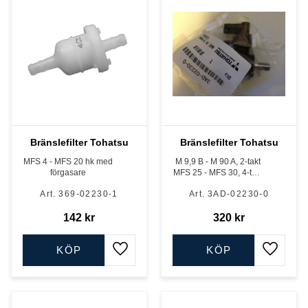
Bränslefilter Tohatsu
Bränslefilter Tohatsu
MFS 4 - MFS 20 hk med
M 9,9 B - M 90 A, 2-takt
förgasare
MFS 25 - MFS 30, 4-takt
samt MD A 40 - MD 90 B
369-02230-1
3AD-02230-0
TLDI
142
kr
320
kr
KÖP
KÖP
Lägg till i favoriter
Lägg till