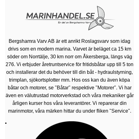
Bergshamra Varv AB är ett anrikt Roslagsvarv som idag
drivs som en modern marina. Varvet är beläget ca 15 km
söder om Norrtälje, 30 km norr om Åkersberga, längs väg
276. Vi erbjuder åretruntservice för fritidsbåtar upp till 5 ton
och installerar det du behöver till din båt - hydraulstyrning,
trimplan, sjökortsplotter mm. Hos oss kan du även köpa
båtar och motorer, se "Båtar" respektive "Motorer". Vi har
även en välutrustad motorverkstad och våra mekaniker går
årligen kurser hos våra leverantörer. Vi reparerar din
marinmotor, våra märken hittar du under fliken "Service".