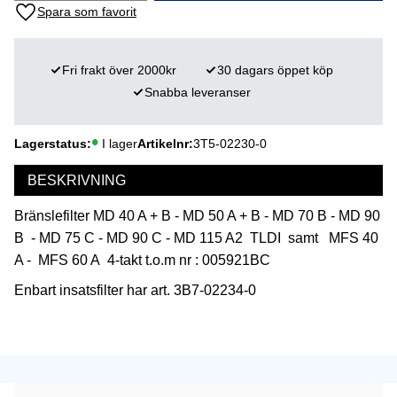
Lägg till i favoriter
Fri frakt över 2000kr
30 dagars öppet köp
Snabba leveranser
Lagerstatus
I lager
Artikelnr
3T5-02230-0
BESKRIVNING
Bränslefilter MD 40 A + B - MD 50 A + B - MD 70 B - MD 90
B - MD 75 C - MD 90 C - MD 115 A2 TLDI samt MFS 40
A - MFS 60 A 4-takt t.o.m nr : 005921BC
Enbart insatsfilter har art. 3B7-02234-0