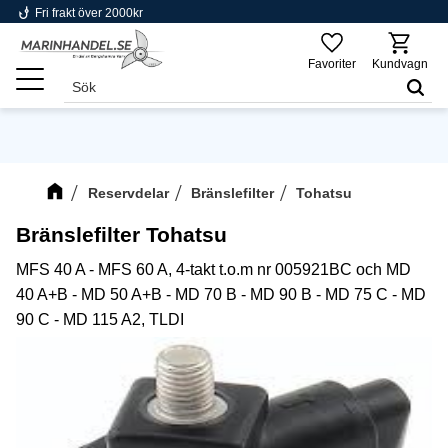
phishing
Fri frakt över 2000kr
Meny
Favoriter
Kundvagn
Reservdelar
Bränslefilter
Tohatsu
Bränslefilter Tohatsu
MFS 40 A - MFS 60 A, 4-takt t.o.m nr 005921BC och MD
40 A+B - MD 50 A+B - MD 70 B - MD 90 B - MD 75 C - MD
90 C - MD 115 A2, TLDI