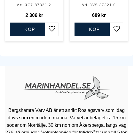
3C7-87321-2
3VS-87321-0
2 306
kr
689
kr
KÖP
KÖP
Lägg till i favoriter
Lägg till
Bergshamra Varv AB är ett anrikt Roslagsvarv som idag
drivs som en modern marina. Varvet är beläget ca 15 km
söder om Norrtälje, 30 km norr om Åkersberga, längs väg
276. Vi erbjuder åretruntservice för fritidsbåtar upp till 5 ton