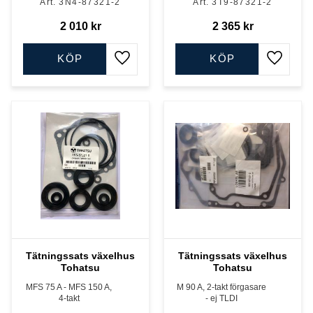
3N4-87321-2
3T9-87321-2
2 010
kr
2 365
kr
KÖP
KÖP
Lägg till i favoriter
Lägg till
Tätningssats växelhus
Tätningssats växelhus
Tohatsu
Tohatsu
MFS 75 A - MFS 150 A,
M 90 A, 2-takt förgasare
4-takt
- ej TLDI