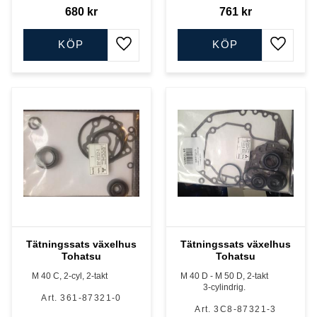
680
kr
761
kr
KÖP
KÖP
Lägg till i favoriter
Lägg till
Tätningssats växelhus
Tätningssats växelhus
Tohatsu
Tohatsu
M 40 C, 2-cyl, 2-takt
M 40 D - M 50 D, 2-takt
3-cylindrig.
361-87321-0
3C8-87321-3