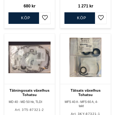
680
kr
1 271
kr
KÖP
KÖP
Lägg till i favoriter
Lägg till
Tätningssats växelhus
Tätsats växelhus
Tohatsu
Tohatsu
MD 40 - MD 50 hk, TLDI
MFS 40 A - MFS 60 A, 4-
takt
3T5-87321-2
3KY-87321-1