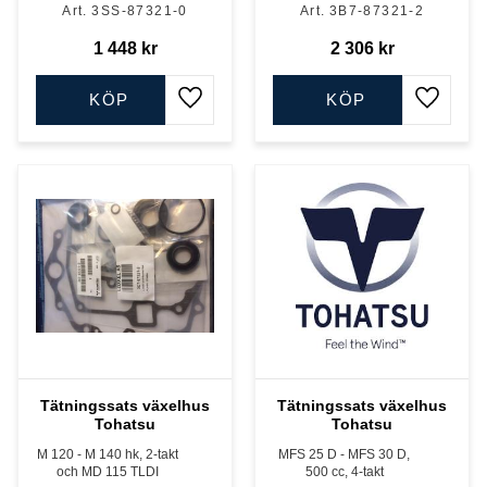
3SS-87321-0
3B7-87321-2
1 448
kr
2 306
kr
KÖP
KÖP
Lägg till i favoriter
Lägg till
Tätningssats växelhus
Tätningssats växelhus
Tohatsu
Tohatsu
M 120 - M 140 hk, 2-takt
MFS 25 D - MFS 30 D,
och MD 115 TLDI
500 cc, 4-takt