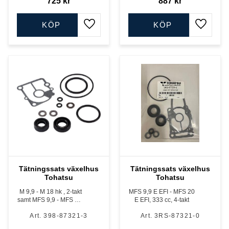
725
kr
887
kr
KÖP
KÖP
Lägg till i favoriter
Lägg till
Tätningssats växelhus
Tätningssats växelhus
Tohatsu
Tohatsu
M 9,9 - M 18 hk , 2-takt
MFS 9,9 E EFI - MFS 20
samt MFS 9,9 - MFS 20,
E EFI, 333 cc, 4-takt
328 cc och 351 cc, 4-
398-87321-3
3RS-87321-0
takt