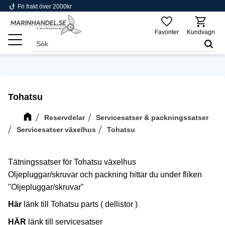
phishing
Fri frakt över 2000kr
Meny
Favoriter
Kundvagn
Tohatsu
Reservdelar
Servicesatser & packningssatser
Servicesatser växelhus
Tohatsu
Tätningssatser för Tohatsu växelhus
Oljepluggar/skruvar och packning hittar du under fliken
"Oljepluggar/skruvar"
Här
länk till Tohatsu parts ( dellistor )
HÄR
länk till servicesatser