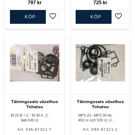
797
kr
725
kr
KÖP
KÖP
Lägg till i favoriter
Lägg till
Tätningssats växelhus
Tätningssats växelhus
Tohatsu
Tohatsu
M 25 B + C - M 30 A , 2-
MFS 25 - MFS 30 hk,
takt 430 cc
492 cc och 526 cc, 4-
takt
346-87321-7
3R0-87321-1