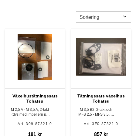
Välj sortering
Växelhustätningssats
Tätningssats växelhus
Tohatsu
Tohatsu
M 2,5 A - M 3,5 A, 2-takt
M 3,5 B2, 2-takt och
(dvs med impellern på
MFS 2,5 - MFS 3,5, 4-
propelleraxel)
takt
309-87321-0
3F0-87321-0
181
kr
857
kr