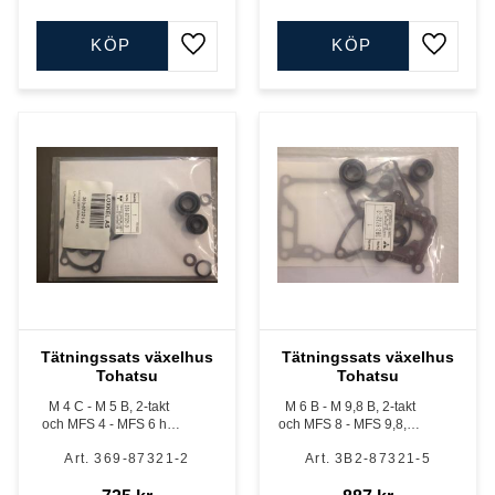
KÖP
KÖP
Lägg till i favoriter
Lägg till
Tätningssats växelhus
Tätningssats växelhus
Tohatsu
Tohatsu
M 4 C - M 5 B, 2-takt
M 6 B - M 9,8 B, 2-takt
och MFS 4 - MFS 6 hk,
och MFS 8 - MFS 9,8, 4-
4-takt
takt förgasare och EFI
369-87321-2
3B2-87321-5