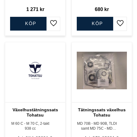
1 271
kr
680
kr
KÖP
KÖP
Lägg till i favoriter
Lägg till
Växelhustätningssats
Tätningssats växelhus
Tohatsu
Tohatsu
M 60 C - M 70 C, 2-takt
MD 70B - MD 90B, TLDI
938 cc
samt MD 75C - MD
90C, TLDI.