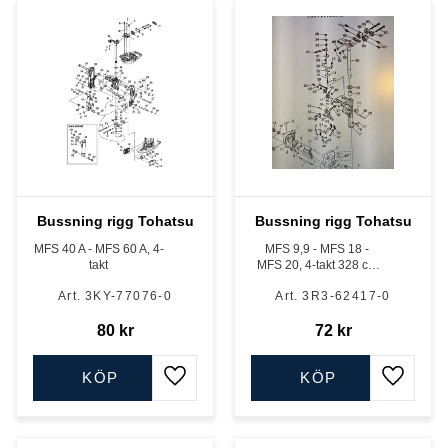
Bussning rigg Tohatsu
Bussning rigg Tohatsu
MFS 40 A - MFS 60 A, 4-
MFS 9,9 - MFS 18 -
takt
MFS 20, 4-takt 328 cc,
333 cc och 351 cc
3KY-77076-0
3R3-62417-0
80
kr
72
kr
KÖP
KÖP
Lägg till i favoriter
Lägg till