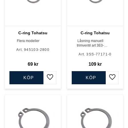
C-ring Tohatsu
C-ring Tohatsu
Flera modeller
Låsning manuell
trimventil art 3E0-
945103-2800
77176-1
3SS-77171-0
69
kr
109
kr
KÖP
KÖP
Lägg till i favoriter
Lägg till