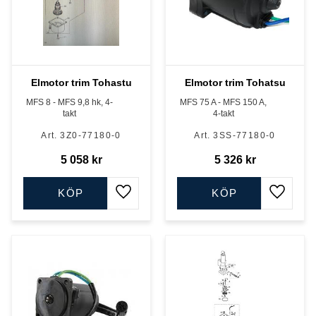
Elmotor trim Tohastu
Elmotor trim Tohatsu
MFS 8 - MFS 9,8 hk, 4-
MFS 75 A - MFS 150 A,
takt
4-takt
3Z0-77180-0
3SS-77180-0
5 058
kr
5 326
kr
KÖP
KÖP
Lägg till i favoriter
Lägg till