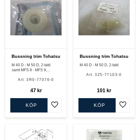
Bussning trim Tohatsu
Bussning trim Tohatsu
M 40 D - M 50 D, 2-takt
M 40 D - M 50 D, 2-takt
samt MFS 8 - MFS 9,8,
3Z5-77103-0
MFS 9,9 - MFS 20 hk,
3R0-77076-0
333 cc och 351 cc, MFS
25 EFI - MFS 30 EFI, 4-
takt.
47
kr
101
kr
KÖP
KÖP
Lägg till i favoriter
Lägg till