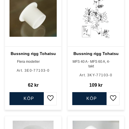
Bussning rigg Tohatsu
Bussning rigg Tohatsu
Flera modeller
MFS 40 A - MFS 60 A, 4-
takt
3E0-77103-0
3KY-77103-0
62
kr
109
kr
KÖP
KÖP
Lägg till i favoriter
Lägg till