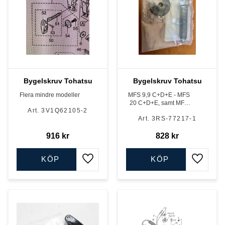
Bygelskruv Tohatsu
Bygelskruv Tohatsu
Flera mindre modeller
MFS 9,9 C+D+E - MFS
20 C+D+E, samt MFS
3V1Q62105-2
25 C+D - MFS 30 C+D,
3RS-77217-1
4-takt med eltilt/trim.
916
kr
828
kr
KÖP
KÖP
Lägg till i favoriter
Lägg till