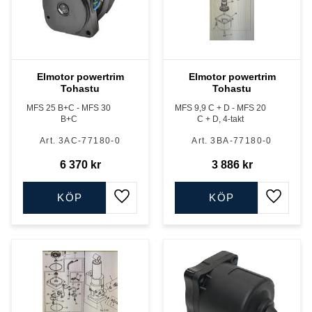
Elmotor powertrim
Elmotor powertrim
Tohastu
Tohastu
MFS 25 ​B+C - MFS 30
MFS 9,9 C + D - MFS 20
B+C
C + D, 4-takt
3AC-77180-0
3BA-77180-0
6 370
kr
3 886
kr
KÖP
KÖP
Lägg till i favoriter
Lägg till