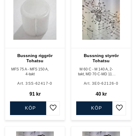
Bussning riggrör
Bussning styrrör
Tohatsu
Tohatsu
MFS 75 A - MFS 150 A,
M 60 C - M 140 A, 2-
4-takt
takt, MD 70 C-MD 115
A, TLDI samt MFS 75 A -
3SS-62417-0
3E0-62126-0
MFS 150 A, 4-takt
91
kr
40
kr
KÖP
KÖP
Lägg till i favoriter
Lägg till