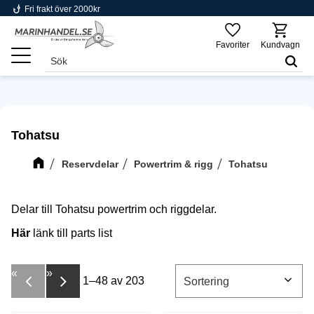
phishing
Fri frakt över 2000kr
Meny
Favoriter
Kundvagn
Tohatsu
Reservdelar
Powertrim & rigg
Tohatsu
Delar till Tohatsu powertrim och riggdelar.
Här
länk till parts list
«
»
1–
48
av
203
Välj sortering