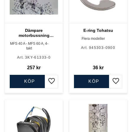
Dämpare
E-ring Tohatsu
motorbussning
Flera modeller
Tohatsu
MFS 40 A - MFS 60 A, 4-
945303-0900
takt
3KY-61333-0
257
kr
36
kr
KÖP
KÖP
Lägg till i favoriter
Lägg till