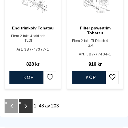
End trimkolv Tohatsu
Filter powertrim
Tohatsu
Flera 2-takt, 4-takt och
TLDI
Flera 2-takt, TLDI och 4-
takt
3B7-77377-1
3B7-77434-1
828
kr
916
kr
KÖP
KÖP
Lägg till i favoriter
Lägg till
«
»
1–
48
av
203