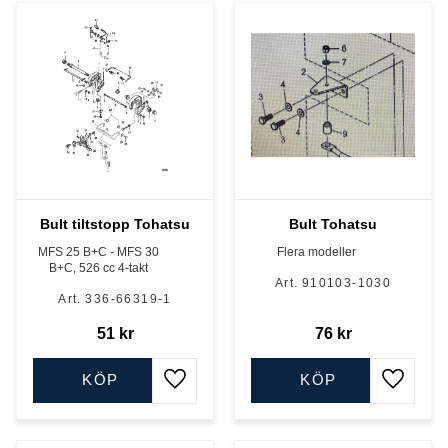
Bult tiltstopp Tohatsu
Bult Tohatsu
MFS 25 B+C - MFS 30
Flera modeller
B+C, 526 cc 4-takt
910103-1030
336-66319-1
51
kr
76
kr
KÖP
KÖP
Lägg till i favoriter
Lägg till