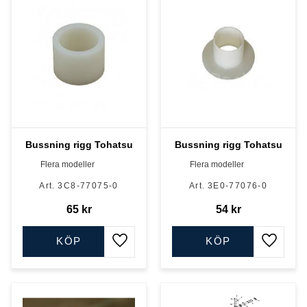
Bussning rigg Tohatsu
Bussning rigg Tohatsu
Flera modeller
Flera modeller
3C8-77075-0
3E0-77076-0
65
kr
54
kr
KÖP
KÖP
Lägg till i favoriter
Lägg till