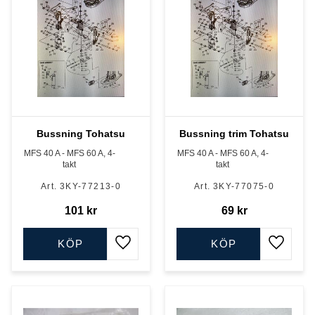
Bussning Tohatsu
Bussning trim Tohatsu
MFS 40 A - MFS 60 A, 4-
MFS 40 A - MFS 60 A, 4-
takt
takt
3KY-77213-0
3KY-77075-0
101
kr
69
kr
KÖP
KÖP
Lägg till i favoriter
Lägg till