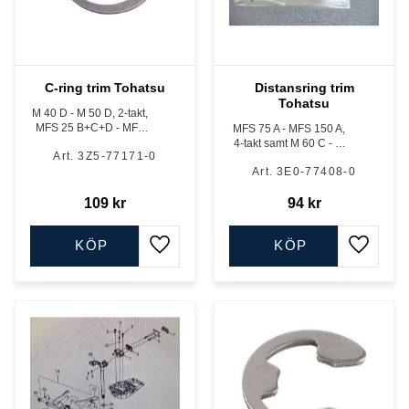
C-ring trim Tohatsu
Distansring trim
Tohatsu
M 40 D - M 50 D, 2-takt,
MFS 25 B+C+D - MFS
MFS 75 A - MFS 150 A,
30 B+C+D samt MFS 40
4-takt samt M 60 C - M
3Z5-77171-0
A - MFS 60 A, 4-takt
140 A, 2-takt samt MD
3E0-77408-0
70 - 115 hk, TLDI
109
kr
94
kr
KÖP
KÖP
Lägg till i favoriter
Lägg till