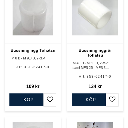
Bussning rigg Tohatsu
Bussning riggrör
Tohatsu
M 8 B - M 9,8 B, 2-takt
M 40 D - M 50 D, 2-takt
3G0-62417-0
samt MFS 25 - MFS 30,
MFS 40 A - MFS 60 A, 4-
353-62417-0
takt samt MD 40 - MD
50, TLDI trimmodell
109
kr
134
kr
KÖP
KÖP
Lägg till i favoriter
Lägg till