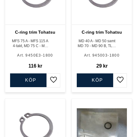
C-ring trim Tohatsu
C-ring trim Tohatsu
MFS 75 A - MFS 115 A
MD 40 A - MD 50 samt
4-takt, MD 75 C - MD
MD 70 - MD 90 B, TLDI
115 A, TLDI
och M 90 A - M 140 A, 2-
9450E3-1800
945003-1800
takt
116
kr
29
kr
KÖP
KÖP
Lägg till i favoriter
Lägg till