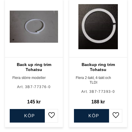
Back up ring trim
Backup ring trim
Tohatsu
Tohatsu
Flera större modeller
Flera 2-takt, 4-takt och
TLDI
3B7-77376-0
3B7-77393-0
145
kr
188
kr
KÖP
KÖP
Lägg till i favoriter
Lägg till