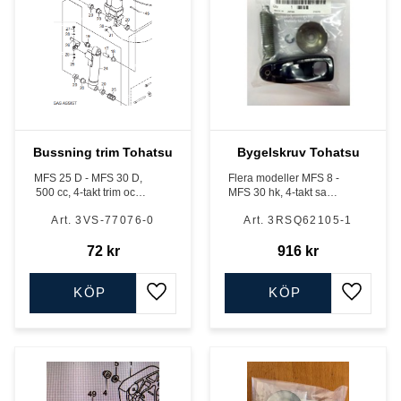
Bussning trim Tohatsu
Bygelskruv Tohatsu
MFS 25 D - MFS 30 D,
Flera modeller MFS 8 -
500 cc, 4-takt trim och
MFS 30 hk, 4-takt samt
gastiltmodeller
M 25 C - M 50 D, 2-takt
3VS-77076-0
3RSQ62105-1
72
kr
916
kr
KÖP
KÖP
Lägg till i favoriter
Lägg till