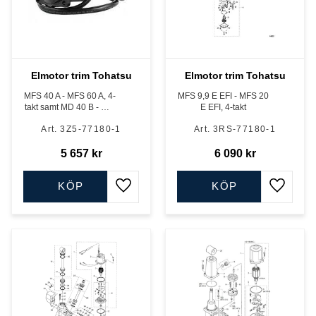
Elmotor trim Tohatsu
Elmotor trim Tohatsu
MFS 40 A - MFS 60 A, 4-
MFS 9,9 E EFI - MFS 20
takt samt MD 40 B - MD
E EFI, 4-takt
50 B, TLDI.
3Z5-77180-1
3RS-77180-1
5 657
kr
6 090
kr
KÖP
KÖP
Lägg till i favoriter
Lägg till