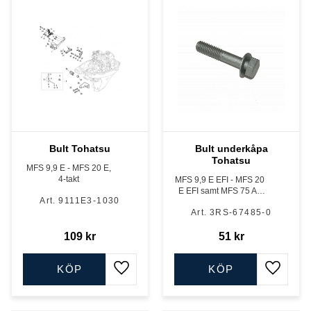
Bult Tohatsu
Bult underkåpa
Tohatsu
MFS 9,9 E - MFS 20 E,
4-takt
MFS 9,9 E EFI - MFS 20
E EFI samt MFS 75 A -
9111E3-1030
MFS 150 A, 4-takt
3RS-67485-0
109
kr
51
kr
KÖP
KÖP
Lägg till i favoriter
Lägg till