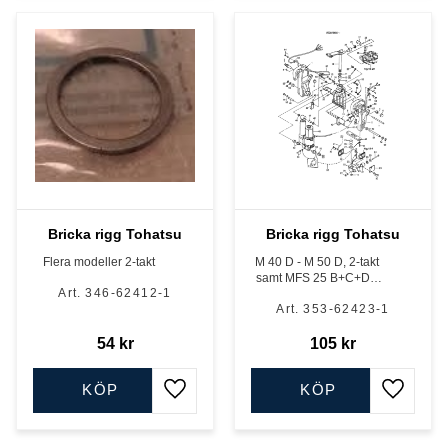
Bricka rigg Tohatsu
Bricka rigg Tohatsu
Flera modeller 2-takt
M 40 D - M 50 D, 2-takt
samt MFS 25 B+C+D -
346-62412-1
MFS 30 B+C+D och
353-62423-1
MFS 40 A - MFS 60 A, 4-
takt
54
kr
105
kr
KÖP
KÖP
Lägg till i favoriter
Lägg till