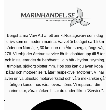
Bergshamra Varv AB är ett anrikt Roslagsvarv som idag
drivs som en modern marina. Varvet är beläget ca 15 km
söder om Norrtälje, 30 km norr om Åkersberga, längs väg
276. Vi erbjuder åretruntservice för fritidsbåtar upp till 5 ton
och installerar det du behöver till din båt - hydraulstyrning,
trimplan, sjökortsplotter mm. Hos oss kan du även köpa
båtar och motorer, se "Båtar" respektive "Motorer". Vi har
även en välutrustad motorverkstad och våra mekaniker går
årligen kurser hos våra leverantörer. Vi reparerar din
marinmotor, våra märken hittar du under fliken "Service".