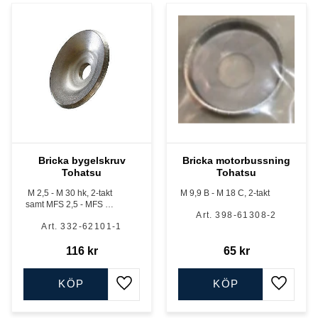
Bricka bygelskruv
Bricka motorbussning
Tohatsu
Tohatsu
M 2,5 - M 30 hk, 2-takt
M 9,9 B - M 18 C, 2-takt
samt MFS 2,5 - MFS 30
398-61308-2
hk, 4-takt flera modeller
332-62101-1
116
kr
65
kr
KÖP
KÖP
Lägg till i favoriter
Lägg till