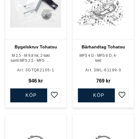
Bygelskruv Tohatsu
Bärhandtag Tohatsu
M 2,5 - M 9,8 hk, 2-takt
MFS 4 D - MFS 6 D, 4-
samt MFS 2,5 - MFS 9,8
takt
hk, 4-takt
3GTQ62105-1
3WL-61199-0
946
kr
769
kr
KÖP
KÖP
Lägg till i favoriter
Lägg till