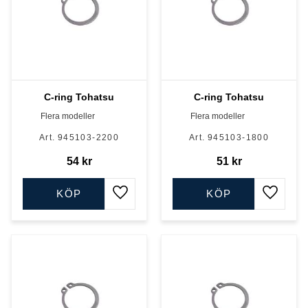
C-ring Tohatsu
C-ring Tohatsu
Flera modeller
Flera modeller
945103-2200
945103-1800
54
kr
51
kr
KÖP
KÖP
Lägg till i favoriter
Lägg till