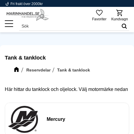
phishing
Fri frakt över 2000kr
Meny
Favoriter
Kundvagn
Tank & tanklock
Reservdelar
Tank & tanklock
Här hittar du tanklock och oljelock. Välj motormärke nedan
Mercury