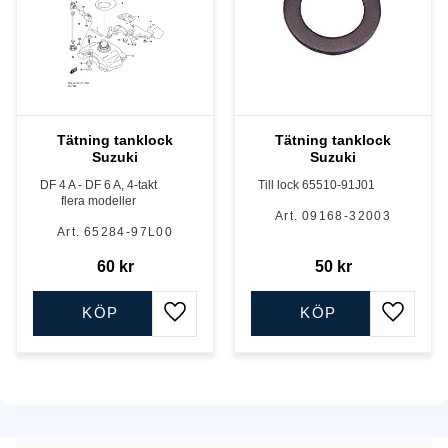
Tätning tanklock
Tätning tanklock
Suzuki
Suzuki
DF 4 A - DF 6 A, 4-takt
Till lock 65510-91J01
flera modeller
09168-32003
65284-97L00
60
kr
50
kr
KÖP
KÖP
Lägg till i favoriter
Lägg till