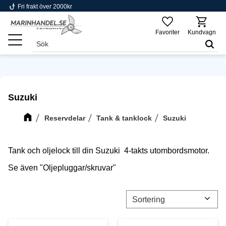
phishing
Fri frakt över 2000kr
Meny
Favoriter
Kundvagn
Suzuki
Reservdelar
Tank & tanklock
Suzuki
Tank och oljelock till din Suzuki 4-takts utombordsmotor.
Se även "Oljepluggar/skruvar"
Välj sortering