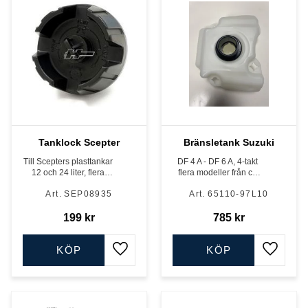
Tanklock Scepter
Bränsletank Suzuki
Till Scepters plasttankar
DF 4 A - DF 6 A, 4-takt
12 och 24 liter, flera
flera modeller från ca
modeller
2016
SEP08935
65110-97L10
199
kr
785
kr
KÖP
KÖP
Lägg till i favoriter
Lägg till