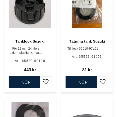
Tanklock Suzuki
Tätning tank Suzuki
För 12 och 24 liters
Till lock 65510-97L01
extern plasttank, nyare
65561-91J01
modell
65520-99100
443
kr
81
kr
KÖP
KÖP
Lägg till i favoriter
Lägg till