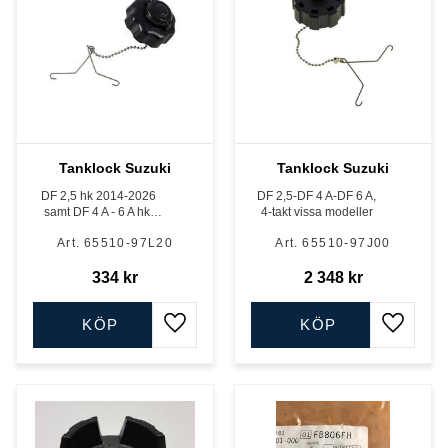
Tanklock Suzuki
Tanklock Suzuki
DF 2,5 hk 2014-2026
DF 2,5-DF 4 A-DF 6 A,
samt DF 4 A - 6 A hk,
4-takt vissa modeller
2014-2026, 4-takt
65510-97L20
65510-97J00
334
kr
2 348
kr
KÖP
KÖP
Lägg till i favoriter
Lägg till