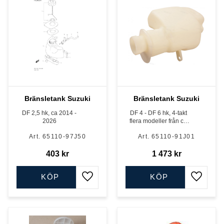
Bränsletank Suzuki
Bränsletank Suzuki
DF 2,5 hk, ca 2014 -
DF 4 - DF 6 hk, 4-takt
2026
flera modeller från ca
2002 - 2011
65110-97J50
65110-91J01
403
kr
1 473
kr
KÖP
KÖP
Lägg till i favoriter
Lägg till