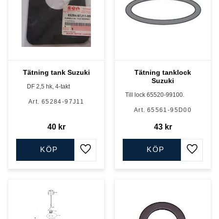
Tätning tank Suzuki
Tätning tanklock
Suzuki
DF 2,5 hk, 4-takt
Till lock 65520-99100.
65284-97J11
65561-95D00
40
kr
43
kr
KÖP
KÖP
Lägg till i favoriter
Lägg till