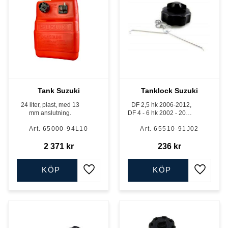
Tank Suzuki
Tanklock Suzuki
24 liter, plast, med 13
DF 2,5 hk 2006-2012,
mm anslutning.
DF 4 - 6 hk 2002 - 2011,
vissa samt DT 2 - DT 8
65000-94L10
65510-91J02
hk, 2-takt vissa.
2 371
kr
236
kr
KÖP
KÖP
Lägg till i favoriter
Lägg till