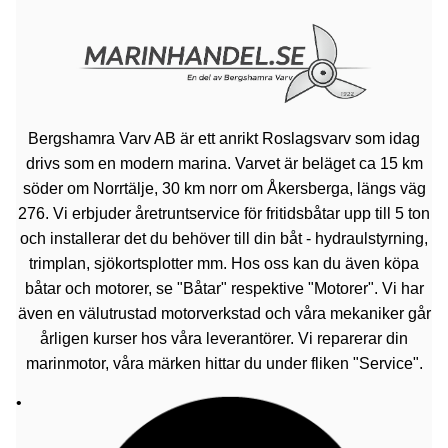
Bergshamra Varv AB är ett anrikt Roslagsvarv som idag
drivs som en modern marina. Varvet är beläget ca 15 km
söder om Norrtälje, 30 km norr om Åkersberga, längs väg
276. Vi erbjuder åretruntservice för fritidsbåtar upp till 5 ton
och installerar det du behöver till din båt - hydraulstyrning,
trimplan, sjökortsplotter mm. Hos oss kan du även köpa
båtar och motorer, se "Båtar" respektive "Motorer". Vi har
även en välutrustad motorverkstad och våra mekaniker går
årligen kurser hos våra leverantörer. Vi reparerar din
marinmotor, våra märken hittar du under fliken "Service".