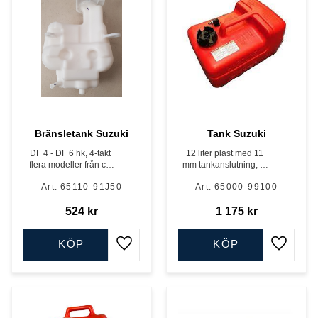
Bränsletank Suzuki
Tank Suzuki
DF 4 - DF 6 hk, 4-takt
12 liter plast med 11
flera modeller från ca
mm tankanslutning, ej
2012 - 2015
mätare
65110-91J50
65000-99100
524
kr
1 175
kr
KÖP
KÖP
Lägg till i favoriter
Lägg till