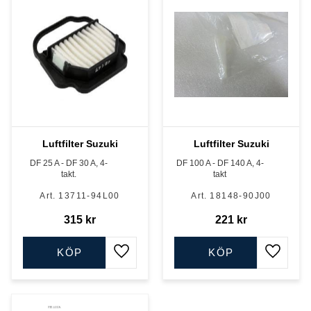
Luftfilter Suzuki
Luftfilter Suzuki
DF 25 A - DF 30 A, 4-
DF 100 A - DF 140 A, 4-
takt.
takt
13711-94L00
18148-90J00
315
kr
221
kr
KÖP
KÖP
Lägg till i favoriter
Lägg till