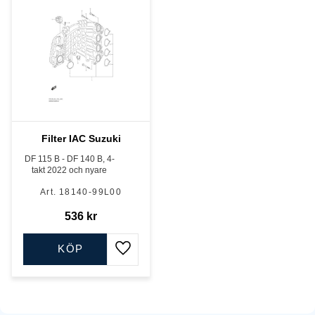
Filter IAC Suzuki
DF 115 B - DF 140 B, 4-
takt 2022 och nyare
18140-99L00
536
kr
KÖP
Lägg till i favoriter