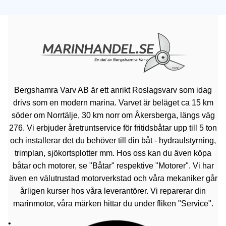
Bergshamra Varv AB är ett anrikt Roslagsvarv som idag
drivs som en modern marina. Varvet är beläget ca 15 km
söder om Norrtälje, 30 km norr om Åkersberga, längs väg
276. Vi erbjuder åretruntservice för fritidsbåtar upp till 5 ton
och installerar det du behöver till din båt - hydraulstyrning,
trimplan, sjökortsplotter mm. Hos oss kan du även köpa
båtar och motorer, se "Båtar" respektive "Motorer". Vi har
även en välutrustad motorverkstad och våra mekaniker går
årligen kurser hos våra leverantörer. Vi reparerar din
marinmotor, våra märken hittar du under fliken "Service".