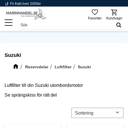
phishing
Fri frakt över 2000kr
Meny
Favoriter
Kundvagn
Suzuki
Reservdelar
Luftfilter
Suzuki
Luftfilter till din Suzuki utombordsmotor
Se sprängskiss för rätt del
Välj sortering