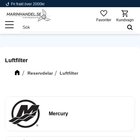
phishing
Fri frakt över 2000kr
Meny
Favoriter
Kundvagn
Luftfilter
Reservdelar
Luftfilter
Mercury