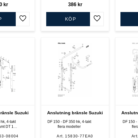
0
kr
386
kr
P
KÖP
Lägg till i favoriter
Lägg till i favoriter
ränsle Suzuki
Anslutning bränsle Suzuki
Anslutn
hk, 4-takt
DF 150 - DF 350 hk, 4-takt
DF 150 - 
samt DT 115
flera modeller
fle
 2-takt
63-08004
15830-77EA0