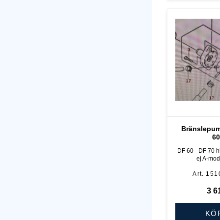
Bränslepum
60
DF 60 - DF 70 h
ej A-mode
151
3 6
KÖ