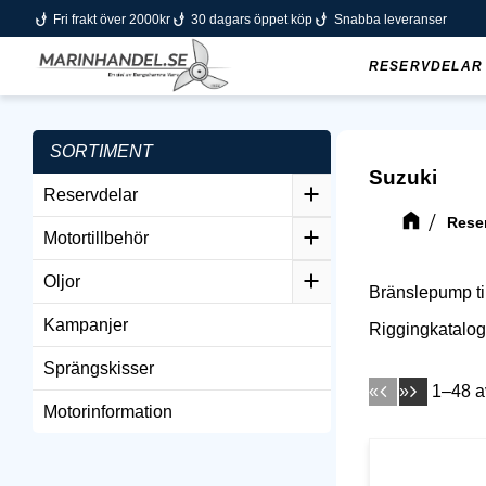
phishing
phishing
phishing
Fri frakt över 2000kr
30 dagars öppet köp
Snabba leveranser
RESERVDELAR
SORTIMENT
Suzuki
Reservdelar
Rese
Motortillbehör
Oljor
Bränslepump ti
Kampanjer
Riggingkatalo
Sprängskisser
«
»
1–
48
a
Motorinformation