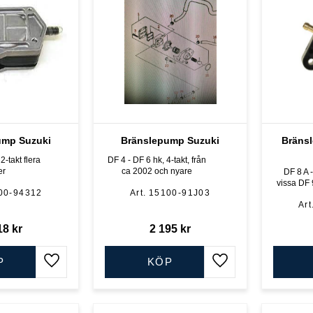
ump Suzuki
Bränslepump Suzuki
Bräns
2-takt flera
DF 4 - DF 6 hk, 4-takt, från
er
ca 2002 och nyare
DF 8 A - DF 9,
vissa DF 
00-94312
15100-91J03
302 cc "
18
kr
2 195
kr
P
KÖP
Lägg till i favoriter
Lägg till i favoriter