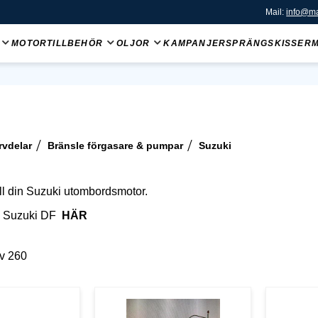
Mail:
info@ma
MOTORTILLBEHÖR
OLJOR
KAMPANJER
SPRÄNGSKISSER
rvdelar
Bränsle förgasare & pumpar
Suzuki
ll din Suzuki utombordsmotor.
g Suzuki DF
HÄR
v
260