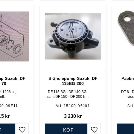
p Suzuki DF
Bränslepump Suzuki DF
Packn
-70
115BG-200
k 1298 cc,
DF 115 BG - DF 140 BG
DT 8 - D
ll.
samt DF 150 - DF 200 hk,
vis
4-takt flera modeller.
00-99E11
15100-96J01
15
kr
3 230
kr
P
KÖP
Lägg till i favoriter
Lägg till i favoriter