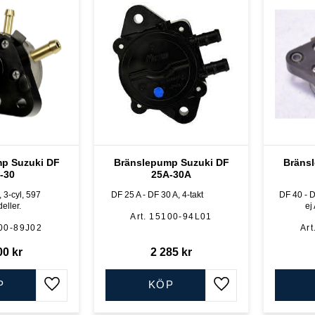
p Suzuki DF
Bränslepump Suzuki DF
Bräns
-30
25A-30A
 3-cyl, 597
DF 25 A - DF 30 A, 4-takt
DF 40 - D
eller.
ej
15100-94L01
00-89J02
00
kr
2 285
kr
P
KÖP
Lägg till i favoriter
Lägg till i favoriter