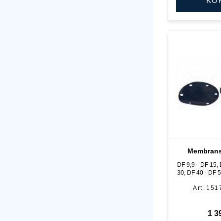
KÖ
Membrans
DF 9,9-- DF 15,
30, DF 40 - DF 50 , DF
DF 70 , e
151
1 3