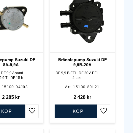
lepump Suzuki DF
Bränslepump Suzuki DF
8A-9,9A
9,9B-20A
9 A samt
DF 9,9 B EFI - DF 20 A EFI,
9,9 T - DF 15 hk,
4-takt
gamla" modellen,
15100-94J03
15100-89L21
ej A
2 285
kr
2 428
kr
KÖP
KÖP
Lägg till i favoriter
Lägg till i favo