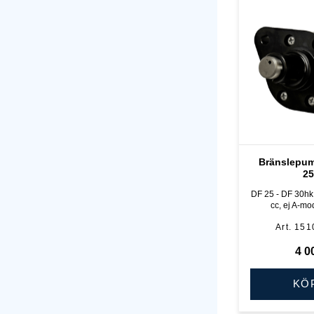
Bränslepum
25
DF 25 - DF 30hk,
cc, ej A-mod
151
4 0
KÖ