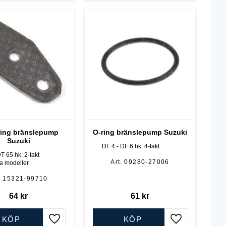
ing bränslepump
O-ring bränslepump Suzuki
Suzuki
DF 4 - DF 6 hk, 4-takt
T 65 hk, 2-takt
09280-27006
sa modeller
15321-99710
64
kr
61
kr
KÖP
KÖP
Lägg till i favoriter
Lägg till i favo