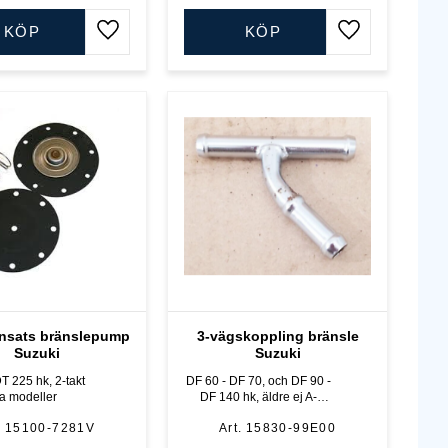
KÖP
KÖP
Lägg till i favoriter
Lägg till i favo
nsats bränslepump
3-vägskoppling bränsle
Suzuki
Suzuki
T 225 hk, 2-takt
DF 60 - DF 70, och DF 90 -
sa modeller
DF 140 hk, äldre ej A-
modeller, samt DF 150 A -
15100-7281V
15830-99E00
DF 200 A, 4-takt