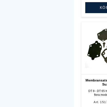
KÖ
Membransats
Su
DT 8 - DT 65 hk
flera mode
151