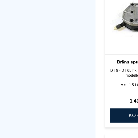
Bränslep
DT 8 - DT 65 hk, 
modell
151
1 4
KÖ