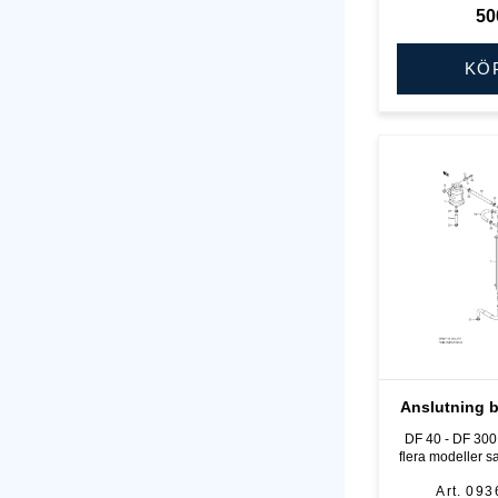
50
KÖ
Anslutning b
DF 40 - DF 300 
flera modeller 
- DT 225 hk,
093