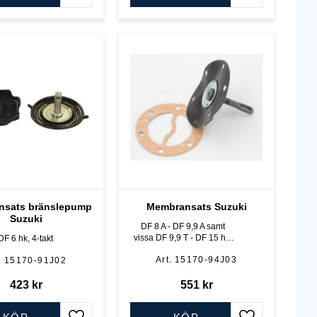
nsats bränslepump
Membransats Suzuki
Suzuki
DF 8 A - DF 9,9 A samt
vissa DF 9,9 T - DF 15 hk,
DF 6 hk, 4-takt
302 cc "gamla" modellen,
15170-94J03
15170-91J02
ej A
423
kr
551
kr