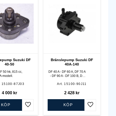
lepump Suzuki DF
Bränslepump Suzuki DF
40-50
40A-140
F 50 hk, 815 cc,
DF 40 A - DF 60 A, DF 70 A
 A-modell.
- DF 90 A - DF 100 B, DF
100 A - DF 140 A samt DF
15100-87J03
15100-90J11
90 - DF 140 hk, ej A-
modeller 4-takt
4 000
kr
2 428
kr
KÖP
KÖP
Lägg till i favoriter
Lägg till i favo