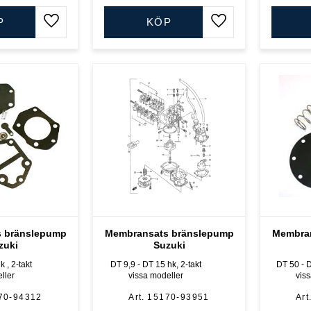
P
KÖP
Lägg till i favoriter
Lägg till i favoriter
 bränslepump
Membransats bränslepump
Membra
zuki
Suzuki
 , 2-takt
DT 9,9 - DT 15 hk, 2-takt
DT 50 - D
ller
vissa modeller
vis
70-94312
15170-93951