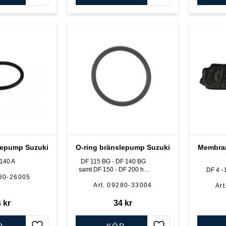
lepump Suzuki
O-ring bränslepump Suzuki
Membra
 140 A
DF 115 BG - DF 140 BG
samt DF 150 - DF 200 hk,
DF 4 - 
80-26005
4-takt flera modeller
09280-33004
4
kr
34
kr