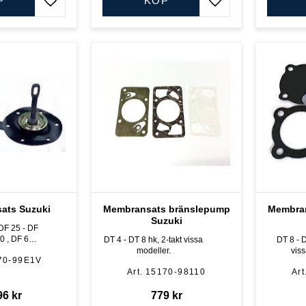
P
KÖP
Lägg till i favoriter
Lägg till i favoriter
ats Suzuki
Membransats bränslepump
Membra
Suzuki
 DF 25 - DF
 60 -
DT 4 - DT 8 hk, 2-takt vissa
DT 8 - D
j A-modeller
modeller.
vis
70-99E1V
15170-98110
96
kr
779
kr