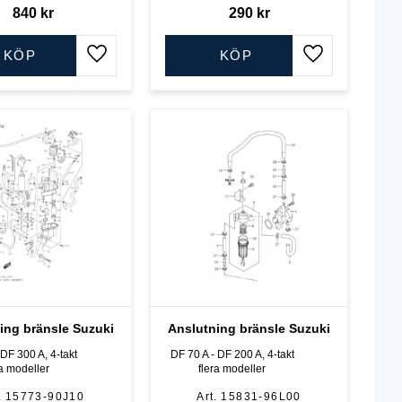
840
kr
290
kr
KÖP
KÖP
Lägg till i favoriter
Lägg till i favo
ing bränsle Suzuki
Anslutning bränsle Suzuki
DF 300 A, 4-takt
DF 70 A - DF 200 A, 4-takt
ra modeller
flera modeller
15773-90J10
15831-96L00