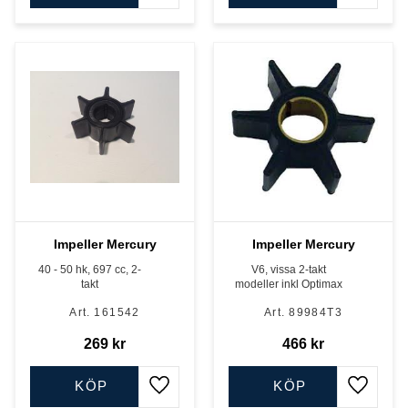
Impeller Mercury
Impeller Mercury
40 - 50 hk, 697 cc, 2-
V6, vissa 2-takt
takt
modeller inkl Optimax
161542
89984T3
269
kr
466
kr
KÖP
KÖP
Lägg till i favoriter
Lägg till