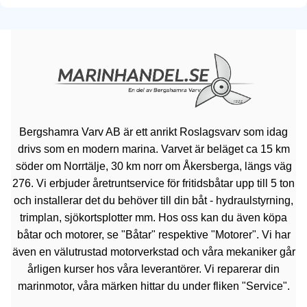
Bergshamra Varv AB är ett anrikt Roslagsvarv som idag
drivs som en modern marina. Varvet är beläget ca 15 km
söder om Norrtälje, 30 km norr om Åkersberga, längs väg
276. Vi erbjuder åretruntservice för fritidsbåtar upp till 5 ton
och installerar det du behöver till din båt - hydraulstyrning,
trimplan, sjökortsplotter mm. Hos oss kan du även köpa
båtar och motorer, se "Båtar" respektive "Motorer". Vi har
även en välutrustad motorverkstad och våra mekaniker går
årligen kurser hos våra leverantörer. Vi reparerar din
marinmotor, våra märken hittar du under fliken "Service".