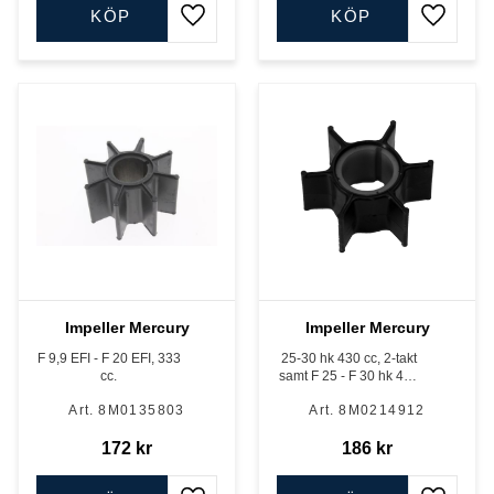
KÖP
KÖP
Lägg till i favoriter
Lägg till
Impeller Mercury
Impeller Mercury
F 9,9 EFI - F 20 EFI, 333
25-30 hk 430 cc, 2-takt
cc.
samt F 25 - F 30 hk 492
cc och 526 cc, 4-takt
8M0135803
8M0214912
172
kr
186
kr