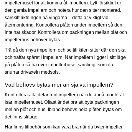
impellerhuset för att komma åt impellern. Lyft försiktigt ur
den gamla impellern och notera hur den sitter monterad,
särskilt riktningen på vingarna – detta är viktigt vid
återmontering. Kontrollera plåten under impellern så den
inte har skador. Kontrollera om packningen mellan plåt och
impellerhus behöver bytas.
Trä på den nya impellern och se till kilen sitter där den ska
och träffar spåret i impellern. När impellern ligger i sitt läge
på plåten så trä över impellerhuset samtidigt som du
snurrar drivaxeln medsols.
Vad behövs bytas mer än själva impellern?
Kontrollera alla delar runt impellern när du ändå monterat
isär impellerhuset. Oftast är det bra att byta packningen
mellan plåt och hus. Ibland behövs hela plåten bytas om
det finns slitage.
Här
finns tillbehör som kan vara bra när du byter impeller