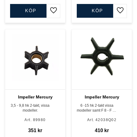
KÖP
KÖP
Lägg till i favoriter
Lägg till
Impeller Mercury
Impeller Mercury
3,5 - 9,8 hk 2-takt, vissa
6 -15 hk 2-takt vissa
modeller.
modeller samt F 8 - F 15
hk 4-takt till år 2004
89980
42038Q02
351
kr
410
kr