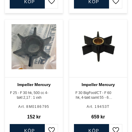
KÖP
KÖP
Lägg till i favoriter
Lägg till
Impeller Mercury
Impeller Mercury
F 25 - F 30 hk, 500 cc 4-
F 30 BigFoot/CT - F 60
takt 2,17 : 1 vxh
hk, 4-takt samt 55 - 60
hk, 3-cyl, 2-takt
8M0186795
19453T
152
kr
659
kr
KÖP
KÖP