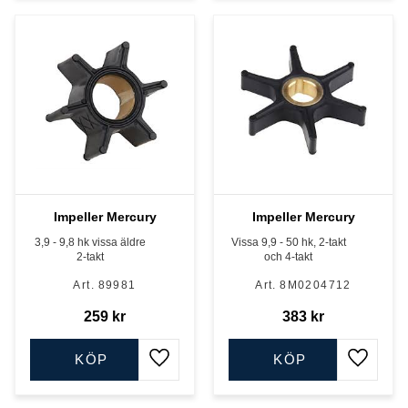
Impeller Mercury
Impeller Mercury
3,9 - 9,8 hk vissa äldre
Vissa 9,9 - 50 hk, 2-takt
2-takt
och 4-takt
89981
8M0204712
259
kr
383
kr
KÖP
KÖP
Lägg till i favoriter
Lägg till