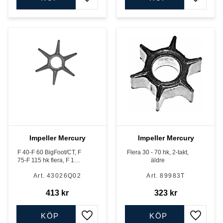
Lägg till i favoriter
Lägg till
Impeller Mercury
Impeller Mercury
F 40-F 60 BigFoot/CT, F
Flera 30 - 70 hk, 2-takt,
75-F 115 hk flera, F 150
äldre
hk 3 liter, F 135 - F 200
43026Q02
89983T
Verado, L4 samt F 200 -
F 400 Verado, L6, V6 -
V8, 4-takt
413
kr
323
kr
KÖP
KÖP
Lägg till i favoriter
Lägg till