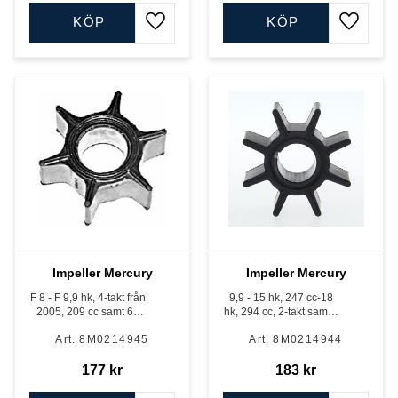
KÖP
KÖP
Lägg till i favoriter
Lägg till
Impeller Mercury
Impeller Mercury
F 8 - F 9,9 hk, 4-takt från
9,9 - 15 hk, 247 cc-18
2005, 209 cc samt 6 -
hk, 294 cc, 2-takt samt F
9,8 hk, 2-takt 169 cc
15 - F 20 hk, 328 cc och
8M0214945
8M0214944
351 cc 4-takt,
Tohatsumodeller.
177
kr
183
kr