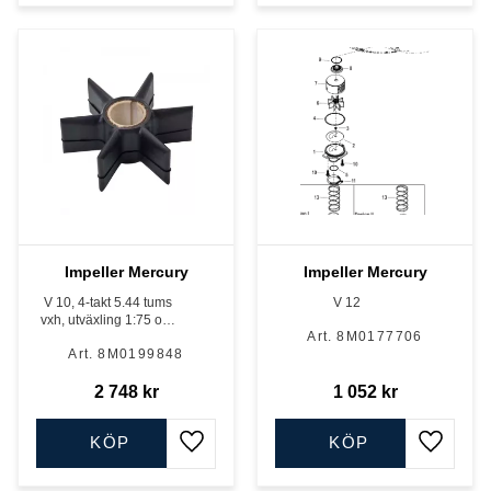
Impeller Mercury
Impeller Mercury
V 10, 4-takt 5.44 tums
V 12
vxh, utväxling 1:75 och
8M0177706
1:60, Racingmodeller
8M0199848
2 748
kr
1 052
kr
KÖP
KÖP
Lägg till i favoriter
Lägg till