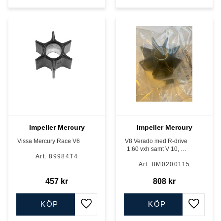
Impeller Mercury
Impeller Mercury
Vissa Mercury Race V6
V8 Verado med R-drive
1:60 vxh samt V 10, 4-
89984T4
takt
8M0200115
457
kr
808
kr
KÖP
KÖP
Lägg till i favoriter
Lägg till