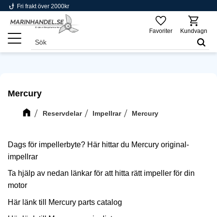
phishing
Fri frakt över 2000kr
Meny
Favoriter
Kundvagn
Mercury
Reservdelar
Impellrar
Mercury
Dags för impellerbyte? Här hittar du Mercury original-
impellrar
Ta hjälp av nedan länkar för att hitta rätt impeller för din
motor
Här
länk till Mercury parts catalog