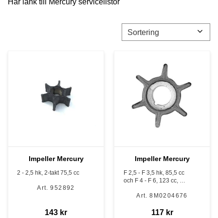
Här
länk till Mercury servicelistor
Välj sortering
Impeller Mercury
Impeller Mercury
2 - 2,5 hk, 2-takt 75,5 cc
F 2,5 - F 3,5 hk, 85,5 cc
och F 4 - F 6, 123 cc, 4-
952892
takt samt 3,5 hk, 74,5 cc
8M0204676
och 4- 5 hk, 102 cc, 2-
takt
143
kr
117
kr