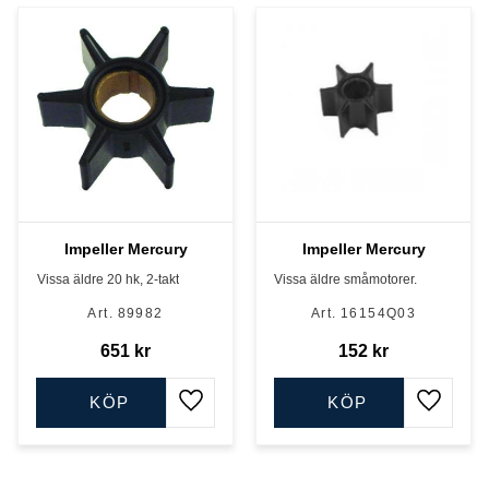
Impeller Mercury
Impeller Mercury
Vissa äldre 20 hk, 2-takt
Vissa äldre småmotorer.
89982
16154Q03
651
kr
152
kr
KÖP
KÖP
Lägg till i favoriter
Lägg till