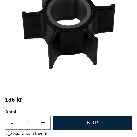
186
kr
Antal
-
+
KÖP
Lägg till i favoriter