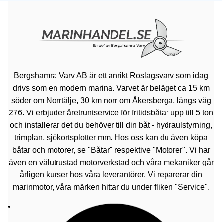
Bergshamra Varv AB är ett anrikt Roslagsvarv som idag
drivs som en modern marina. Varvet är beläget ca 15 km
söder om Norrtälje, 30 km norr om Åkersberga, längs väg
276. Vi erbjuder åretruntservice för fritidsbåtar upp till 5 ton
och installerar det du behöver till din båt - hydraulstyrning,
trimplan, sjökortsplotter mm. Hos oss kan du även köpa
båtar och motorer, se "Båtar" respektive "Motorer". Vi har
även en välutrustad motorverkstad och våra mekaniker går
årligen kurser hos våra leverantörer. Vi reparerar din
marinmotor, våra märken hittar du under fliken "Service".