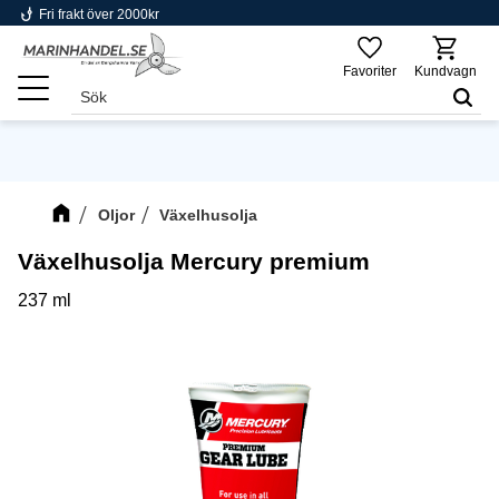
phishing
Fri frakt över 2000kr
Meny
Favoriter
Kundvagn
Oljor
Växelhusolja
Växelhusolja Mercury premium
237 ml