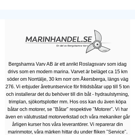
Bergshamra Varv AB är ett anrikt Roslagsvarv som idag
drivs som en modern marina. Varvet är beläget ca 15 km
söder om Norrtälje, 30 km norr om Åkersberga, längs väg
276. Vi erbjuder åretruntservice för fritidsbåtar upp till 5 ton
och installerar det du behöver till din båt - hydraulstyrning,
trimplan, sjökortsplotter mm. Hos oss kan du även köpa
båtar och motorer, se "Båtar" respektive "Motorer". Vi har
även en välutrustad motorverkstad och våra mekaniker går
årligen kurser hos våra leverantörer. Vi reparerar din
marinmotor, våra märken hittar du under fliken "Service".