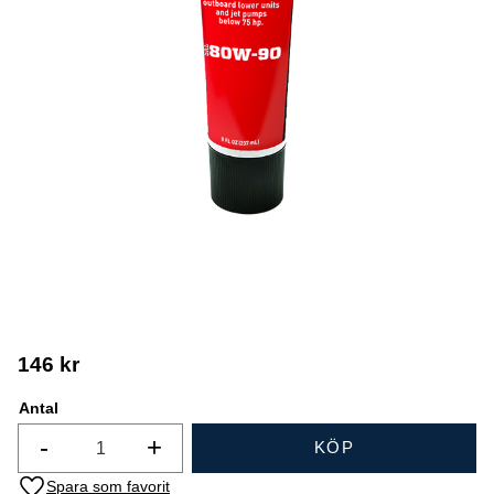
146
kr
Antal
-
+
KÖP