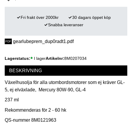
Lägg till i favoriter
Fri frakt över 2000kr
30 dagars öppet köp
Snabba leveranser
gearlubeprem_dup0radt1.pdf
Lagerstatus
I lager
Artikelnr
8M0207034
BESKRIVNING
Växelhusolja för alla utombordsmotorer som ej kräver GL-
5, ej elväxlade, Mercury 80W-90, GL-4
237 ml
Rekommenderas för 2 - 60 hk
QS-nummer 8M0121963