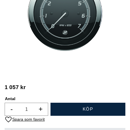
1 057
kr
Antal
-
+
KÖP
Lägg till i favoriter