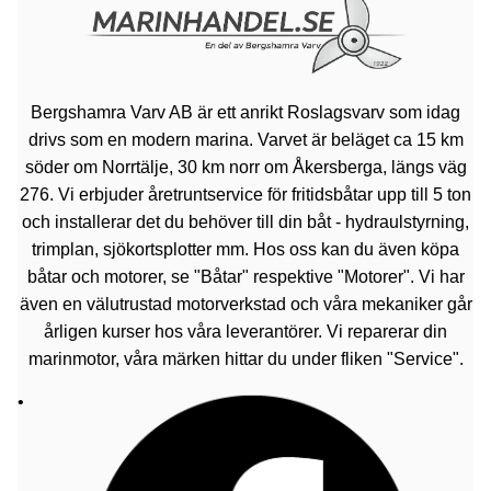
Bergshamra Varv AB är ett anrikt Roslagsvarv som idag
drivs som en modern marina. Varvet är beläget ca 15 km
söder om Norrtälje, 30 km norr om Åkersberga, längs väg
276. Vi erbjuder åretruntservice för fritidsbåtar upp till 5 ton
och installerar det du behöver till din båt - hydraulstyrning,
trimplan, sjökortsplotter mm. Hos oss kan du även köpa
båtar och motorer, se "Båtar" respektive "Motorer". Vi har
även en välutrustad motorverkstad och våra mekaniker går
årligen kurser hos våra leverantörer. Vi reparerar din
marinmotor, våra märken hittar du under fliken "Service".