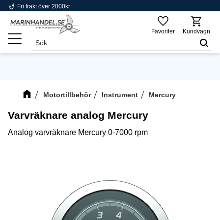
phishing
Fri frakt över 2000kr
Meny
Favoriter
Kundvagn
Motortillbehör
Instrument
Mercury
Varvräknare analog Mercury
Analog varvräknare Mercury 0-7000 rpm