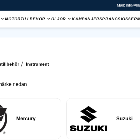
Mail:
info@ma
MOTORTILLBEHÖR
OLJOR
KAMPANJER
SPRÄNGSKISSER
tillbehör
Instrument
rmärke nedan
Mercury
Suzuki