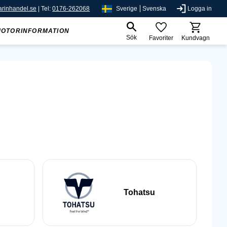
rinhandel.se
| Tel:
0176-262068
Sverige
Svenska
Logga in
MOTORINFORMATION
Sök
Favoriter
Kundvagn
Tohatsu