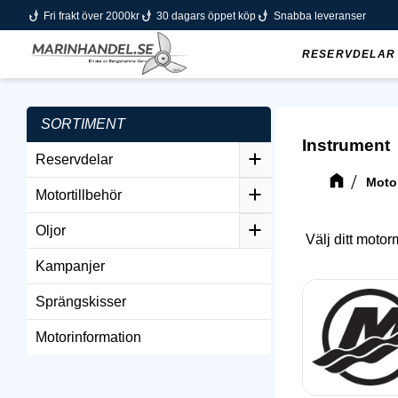
phishing
phishing
phishing
Fri frakt över 2000kr
30 dagars öppet köp
Snabba leveranser
RESERVDELAR
SORTIMENT
Instrument
Reservdelar
Motor
Motortillbehör
Oljor
Välj ditt moto
Kampanjer
Sprängskisser
Motorinformation