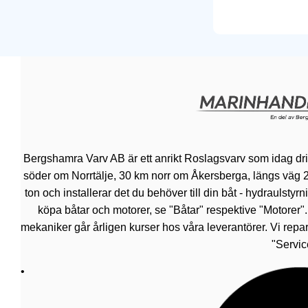
Bergshamra Varv AB är ett anrikt Roslagsvarv som idag dr
söder om Norrtälje, 30 km norr om Åkersberga, längs väg 276.
ton och installerar det du behöver till din båt - hydraulsty
köpa båtar och motorer, se "Båtar" respektive "Motorer"
mekaniker går årligen kurser hos våra leverantörer. Vi repar
"Servic