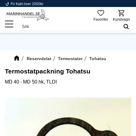
phishing
Fri frakt över 2000kr
Meny
Favoriter
Kundvagn
Reservdelar
Termostater
Tohatsu
Termostatpackning Tohatsu
MD 40 - MD 50 hk, TLDI