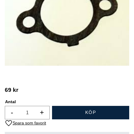
69
kr
Antal
-
+
KÖP
Lägg till i favoriter