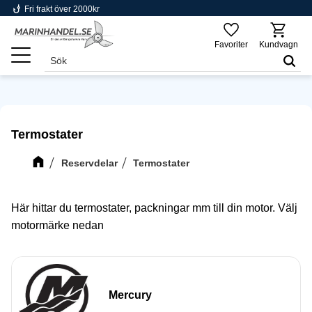
phishing
Fri frakt över 2000kr
Meny
Favoriter
Kundvagn
Termostater
Reservdelar
Termostater
Här hittar du termostater, packningar mm till din motor. Välj
motormärke nedan
Mercury