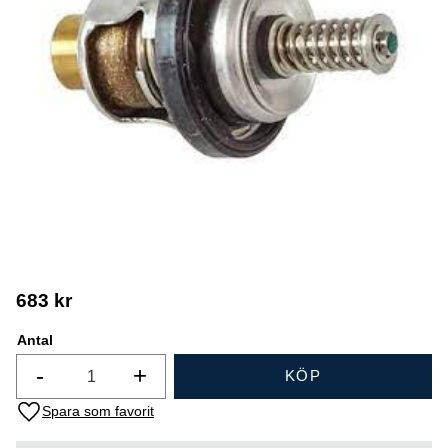
683
kr
Antal
-
+
KÖP
Lägg till i favoriter