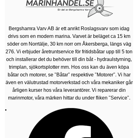
Bergshamra Varv AB är ett anrikt Roslagsvarv som idag
drivs som en modern marina. Varvet är beläget ca 15 km
söder om Norrtälje, 30 km norr om Åkersberga, längs väg
276. Vi erbjuder åretruntservice för fritidsbåtar upp till 5 ton
och installerar det du behöver till din båt - hydraulstyrning,
trimplan, sjökortsplotter mm. Hos oss kan du även köpa
båtar och motorer, se "Båtar" respektive "Motorer". Vi har
även en välutrustad motorverkstad och våra mekaniker går
årligen kurser hos våra leverantörer. Vi reparerar din
marinmotor, våra märken hittar du under fliken "Service".