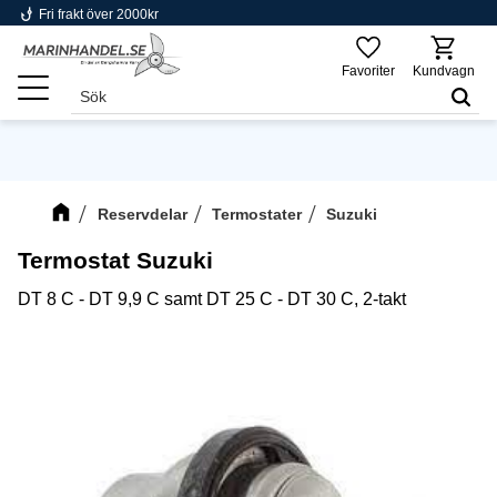
phishing
Fri frakt över 2000kr
Meny
Favoriter
Kundvagn
Reservdelar
Termostater
Suzuki
Termostat Suzuki
DT 8 C - DT 9,9 C samt DT 25 C - DT 30 C, 2-takt