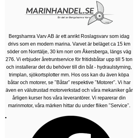
Bergshamra Varv AB är ett anrikt Roslagsvarv som idag
drivs som en modern marina. Varvet är beläget ca 15 km
söder om Norrtälje, 30 km norr om Åkersberga, längs väg
276. Vi erbjuder åretruntservice för fritidsbåtar upp till 5 ton
och installerar det du behöver till din båt - hydraulstyrning,
trimplan, sjökortsplotter mm. Hos oss kan du även köpa
båtar och motorer, se "Båtar" respektive "Motorer". Vi har
även en välutrustad motorverkstad och våra mekaniker går
årligen kurser hos våra leverantörer. Vi reparerar din
marinmotor, våra märken hittar du under fliken "Service".