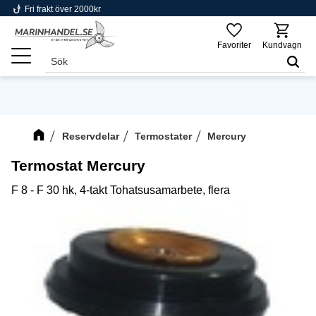
phishing
Fri frakt över 2000kr
Meny
Favoriter
Kundvagn
Reservdelar
Termostater
Mercury
Termostat Mercury
F 8 - F 30 hk, 4-takt Tohatsusamarbete, flera