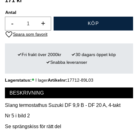
171
kr
Antal
-
+
KÖP
Lägg till i favoriter
Fri frakt över 2000kr
30 dagars öppet köp
Snabba leveranser
Lagerstatus
I lager
Artikelnr
17712-89L03
BESKRIVNING
Slang termostathus Suzuki DF 9,9 B - DF 20 A, 4-takt
Nr 5 i bild 2
Se sprängskiss för rätt del