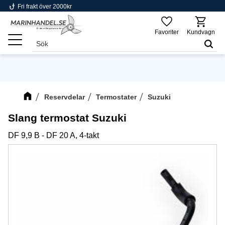
phishing
Fri frakt över 2000kr
Meny
Favoriter
Kundvagn
Reservdelar
Termostater
Suzuki
Slang termostat Suzuki
DF 9,9 B - DF 20 A, 4-takt