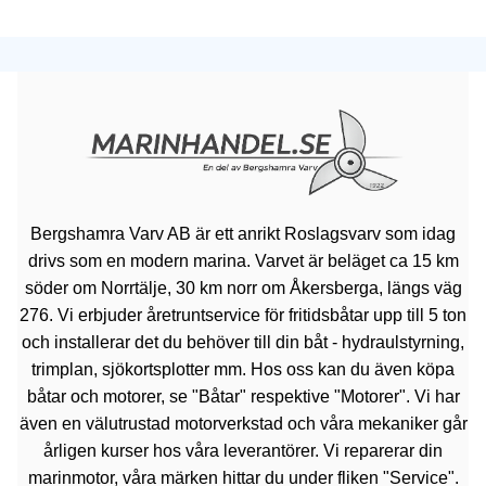
Bergshamra Varv AB är ett anrikt Roslagsvarv som idag
drivs som en modern marina. Varvet är beläget ca 15 km
söder om Norrtälje, 30 km norr om Åkersberga, längs väg
276. Vi erbjuder åretruntservice för fritidsbåtar upp till 5 ton
och installerar det du behöver till din båt - hydraulstyrning,
trimplan, sjökortsplotter mm. Hos oss kan du även köpa
båtar och motorer, se "Båtar" respektive "Motorer". Vi har
även en välutrustad motorverkstad och våra mekaniker går
årligen kurser hos våra leverantörer. Vi reparerar din
marinmotor, våra märken hittar du under fliken "Service".