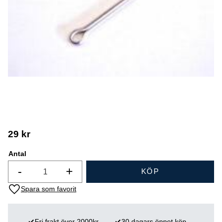
29
kr
Antal
-
+
KÖP
Lägg till i favoriter
Fri frakt över 2000kr
30 dagars öppet köp