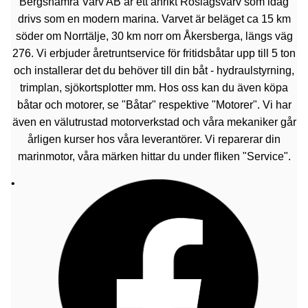
Bergshamra Varv AB är ett anrikt Roslagsvarv som idag
drivs som en modern marina. Varvet är beläget ca 15 km
söder om Norrtälje, 30 km norr om Åkersberga, längs väg
276. Vi erbjuder åretruntservice för fritidsbåtar upp till 5 ton
och installerar det du behöver till din båt - hydraulstyrning,
trimplan, sjökortsplotter mm. Hos oss kan du även köpa
båtar och motorer, se "Båtar" respektive "Motorer". Vi har
även en välutrustad motorverkstad och våra mekaniker går
årligen kurser hos våra leverantörer. Vi reparerar din
marinmotor, våra märken hittar du under fliken "Service".