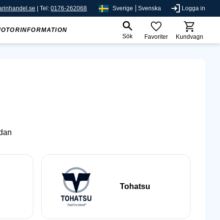
rinhandel.se
| Tel:
0176-262068
Sverige
Svenska
Logga in
MOTORINFORMATION
Sök
Favoriter
Kundvagn
edan
Tohatsu