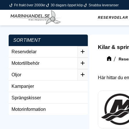
phishing
phishing
phishing
Fri frakt över 2000kr
30 dagars öppet köp
Snabba leveranser
RESERVDELAR
SORTIMENT
Kilar & spri
Reservdelar
Rese
Motortillbehör
Oljor
Här hittar du e
Kampanjer
Sprängskisser
Motorinformation