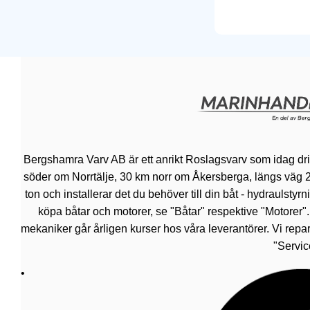
Bergshamra Varv AB är ett anrikt Roslagsvarv som idag dr
söder om Norrtälje, 30 km norr om Åkersberga, längs väg 276.
ton och installerar det du behöver till din båt - hydraulsty
köpa båtar och motorer, se "Båtar" respektive "Motorer"
mekaniker går årligen kurser hos våra leverantörer. Vi repar
"Servic