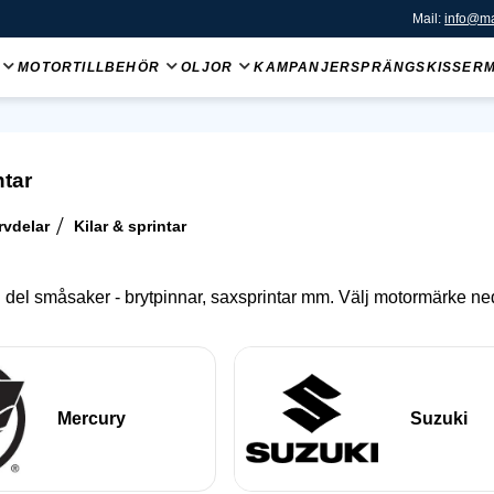
Mail:
info@ma
MOTORTILLBEHÖR
OLJOR
KAMPANJER
SPRÄNGSKISSER
ntar
rvdelar
Kilar & sprintar
n del småsaker - brytpinnar, saxsprintar mm. Välj motormärke n
Mercury
Suzuki