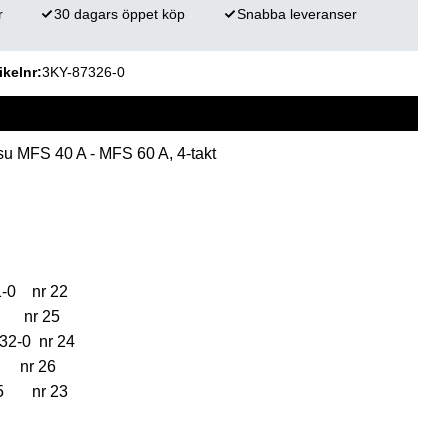
r
30 dagars öppet köp
Snabba leveranser
ikelnr
3KY-87326-0
su MFS 40 A - MFS 60 A, 4-takt
1-0 nr 22
-0 nr 25
232-0 nr 24
0 nr 26
325 nr 23