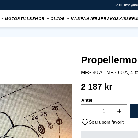
Mail:
info@ma
MOTORTILLBEHÖR
OLJOR
KAMPANJER
SPRÄNGSKISSER
Propellermo
MFS 40 A - MFS 60 A, 4-ta
2 187
kr
Antal
-
+
Lägg till i favoriter