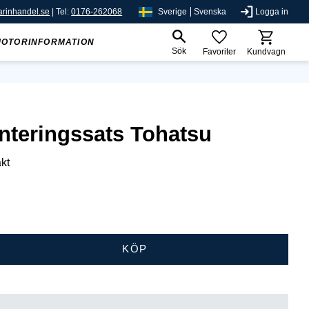
rinhandel.se
| Tel:
0176-262068
Sverige
Svenska
Logga in
MOTORINFORMATION
Sök
Favoriter
Kundvagn
nteringssats Tohatsu
kt
KÖP