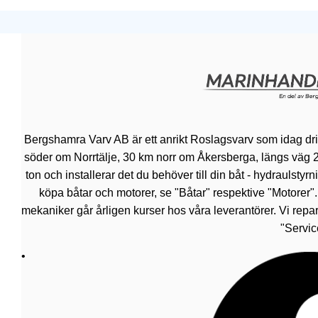
Bergshamra Varv AB är ett anrikt Roslagsvarv som idag dr
söder om Norrtälje, 30 km norr om Åkersberga, längs väg 276.
ton och installerar det du behöver till din båt - hydraulsty
köpa båtar och motorer, se "Båtar" respektive "Motorer"
mekaniker går årligen kurser hos våra leverantörer. Vi repar
"Servic