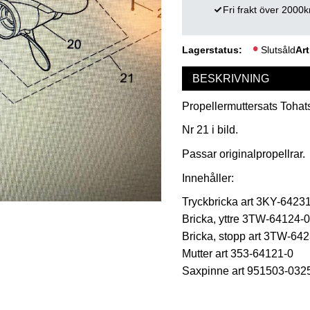
Fri frakt över 2000k
Lagerstatus
Slutsåld
Art
BESKRIVNING
Propellermuttersats Tohat
Nr 21 i bild.
Passar originalpropellrar.
Innehåller:
Tryckbricka art 3KY-6423
Bricka, yttre 3TW-64124
Bricka, stopp art 3TW-64
Mutter art 353-64121-
Saxpinne art 951503-0