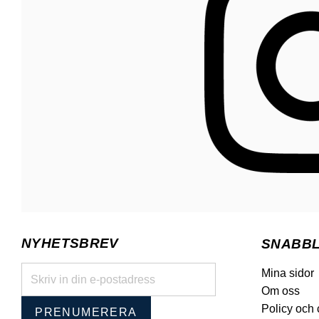
NYHETSBREV
SNABB
Mina sidor
Om oss
Policy och
PRENUMERERA