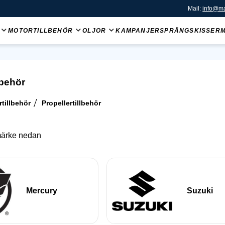
Mail:
info@ma
MOTORTILLBEHÖR
OLJOR
KAMPANJER
SPRÄNGSKISSER
lbehör
tillbehör
Propellertillbehör
rmärke nedan
Mercury
Suzuki