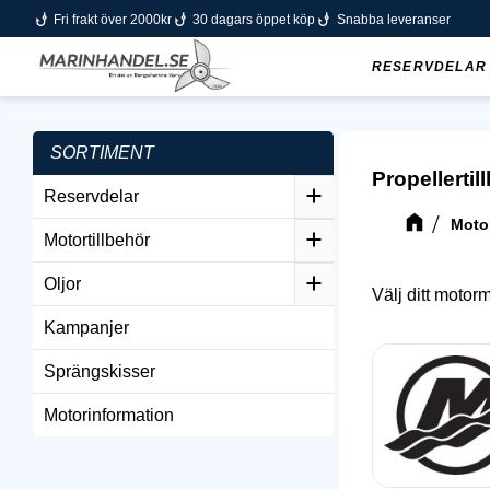
phishing
phishing
phishing
Fri frakt över 2000kr
30 dagars öppet köp
Snabba leveranser
RESERVDELAR
SORTIMENT
Propellertil
Reservdelar
Motor
Motortillbehör
Oljor
Välj ditt moto
Kampanjer
Sprängskisser
Motorinformation