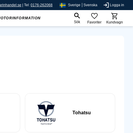
rinhandel.se
| Tel:
0176-262068
Sverige
Svenska
Logga in
MOTORINFORMATION
Sök
Favoriter
Kundvagn
Tohatsu