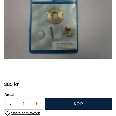
385
kr
Antal
-
+
KÖP
Lägg till i favoriter