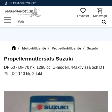
phishing
Fri frakt över 2000kr
Meny
Favoriter
Kundvagn
Motortillbehör
Propellertillbehör
Suzuki
Propellermuttersats Suzuki
DF 60 - DF 70 hk, 1298 cc, U-modell, 4-takt vissa och DT
75 - DT 140 hk, 2-takt