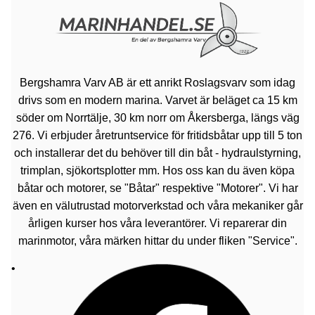
Bergshamra Varv AB är ett anrikt Roslagsvarv som idag
drivs som en modern marina. Varvet är beläget ca 15 km
söder om Norrtälje, 30 km norr om Åkersberga, längs väg
276. Vi erbjuder åretruntservice för fritidsbåtar upp till 5 ton
och installerar det du behöver till din båt - hydraulstyrning,
trimplan, sjökortsplotter mm. Hos oss kan du även köpa
båtar och motorer, se "Båtar" respektive "Motorer". Vi har
även en välutrustad motorverkstad och våra mekaniker går
årligen kurser hos våra leverantörer. Vi reparerar din
marinmotor, våra märken hittar du under fliken "Service".