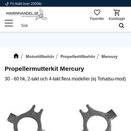
phishing
Fri frakt över 2000kr
Meny
Favoriter
Kundvagn
Motortillbehör
Propellertillbehör
Mercury
Propellermutterkit Mercury
30 - 60 hk, 2-takt och 4-takt flera modeller (ej Tohatsu-mod)