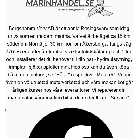
Bergshamra Varv AB är ett anrikt Roslagsvarv som idag
drivs som en modern marina. Varvet är beläget ca 15 km
söder om Norrtälje, 30 km norr om Åkersberga, längs väg
276. Vi erbjuder åretruntservice för fritidsbåtar upp till 5 ton
och installerar det du behöver till din båt - hydraulstyrning,
trimplan, sjökortsplotter mm. Hos oss kan du även köpa
båtar och motorer, se "Båtar" respektive "Motorer". Vi har
även en välutrustad motorverkstad och våra mekaniker går
årligen kurser hos våra leverantörer. Vi reparerar din
marinmotor, våra märken hittar du under fliken "Service".