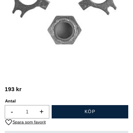
193
kr
Antal
-
+
KÖP
Lägg till i favoriter