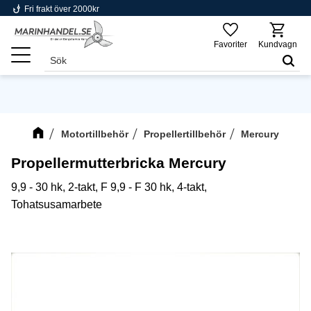
phishing
Fri frakt över 2000kr
Meny
Favoriter
Kundvagn
Motortillbehör
Propellertillbehör
Mercury
Propellermutterbricka Mercury
9,9 - 30 hk, 2-takt, F 9,9 - F 30 hk, 4-takt,
Tohatsusamarbete