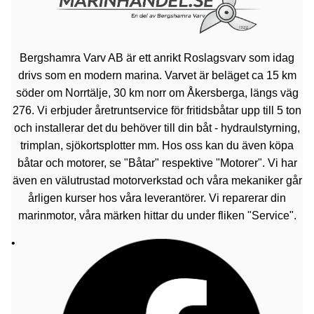
Bergshamra Varv AB är ett anrikt Roslagsvarv som idag
drivs som en modern marina. Varvet är beläget ca 15 km
söder om Norrtälje, 30 km norr om Åkersberga, längs väg
276. Vi erbjuder åretruntservice för fritidsbåtar upp till 5 ton
och installerar det du behöver till din båt - hydraulstyrning,
trimplan, sjökortsplotter mm. Hos oss kan du även köpa
båtar och motorer, se "Båtar" respektive "Motorer". Vi har
även en välutrustad motorverkstad och våra mekaniker går
årligen kurser hos våra leverantörer. Vi reparerar din
marinmotor, våra märken hittar du under fliken "Service".