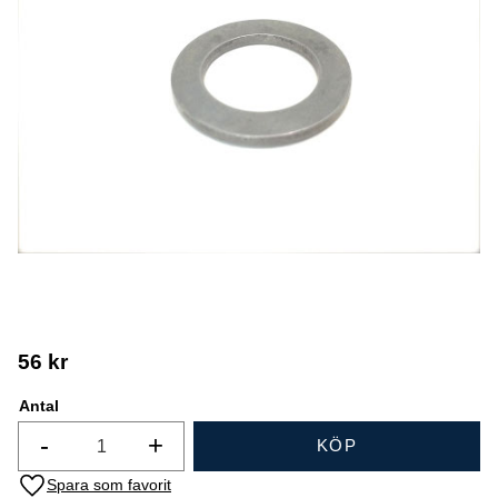
56
kr
Antal
-
+
KÖP
Lägg till i favoriter