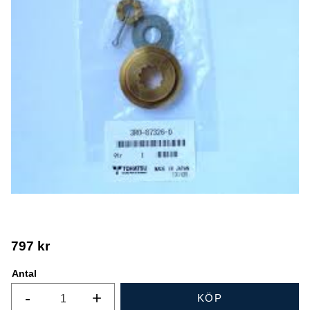
797
kr
Antal
-
+
KÖP