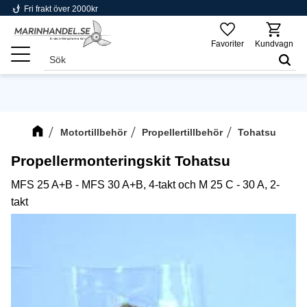
phishing
Fri frakt över 2000kr
Meny
Favoriter
Kundvagn
Motortillbehör
Propellertillbehör
Tohatsu
Propellermonteringskit Tohatsu
MFS 25 A+B - MFS 30 A+B, 4-takt och M 25 C - 30 A, 2-
takt