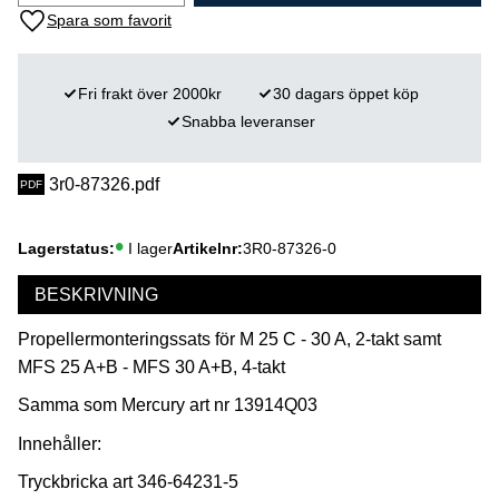
Lägg till i favoriter
Fri frakt över 2000kr
30 dagars öppet köp
Snabba leveranser
3r0-87326.pdf
Lagerstatus
I lager
Artikelnr
3R0-87326-0
BESKRIVNING
Propellermonteringssats för M 25 C - 30 A, 2-takt samt
MFS 25 A+B - MFS 30 A+B, 4-takt
Samma som Mercury art nr 13914Q03
Innehåller:
Tryckbricka art 346-64231-5