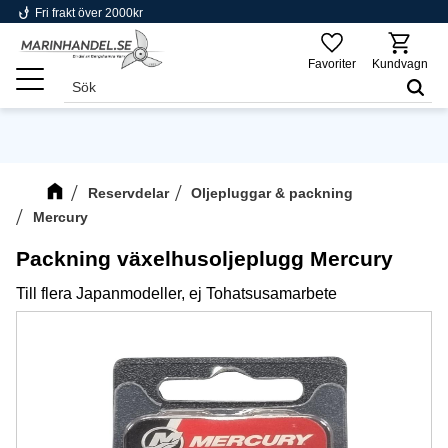
phishing
Fri frakt över 2000kr
Meny
Favoriter
Kundvagn
Reservdelar
Oljepluggar & packning
Mercury
Packning växelhusoljeplugg Mercury
Till flera Japanmodeller, ej Tohatsusamarbete