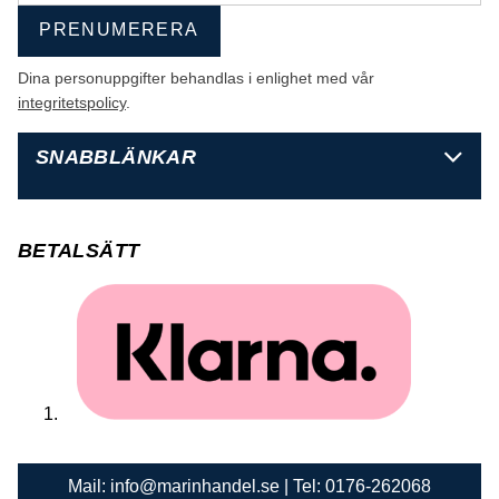
PRENUMERERA
Dina personuppgifter behandlas i enlighet med vår
integritetspolicy
.
SNABBLÄNKAR
BETALSÄTT
Mail:
info@marinhandel.se
| Tel:
0176-262068