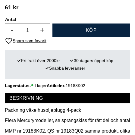
61
kr
Antal
-
+
KÖP
Lägg till i favoriter
Fri frakt över 2000kr
30 dagars öppet köp
Snabba leveranser
Lagerstatus
I lager
Artikelnr
19183K02
BESKRIVNING
Packning växelhusoljeplugg 4-pack
Flera Mercurymodeller, se sprängskiss för rätt del och antal
MMP nr 19183K02, QS nr 19183Q02 samma produkt, olika