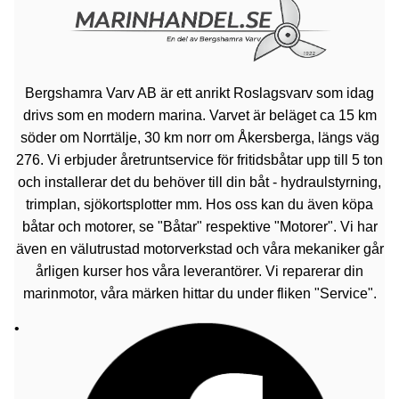
Bergshamra Varv AB är ett anrikt Roslagsvarv som idag
drivs som en modern marina. Varvet är beläget ca 15 km
söder om Norrtälje, 30 km norr om Åkersberga, längs väg
276. Vi erbjuder åretruntservice för fritidsbåtar upp till 5 ton
och installerar det du behöver till din båt - hydraulstyrning,
trimplan, sjökortsplotter mm. Hos oss kan du även köpa
båtar och motorer, se "Båtar" respektive "Motorer". Vi har
även en välutrustad motorverkstad och våra mekaniker går
årligen kurser hos våra leverantörer. Vi reparerar din
marinmotor, våra märken hittar du under fliken "Service".