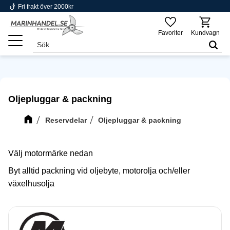
phishing
Fri frakt över 2000kr
Meny
Favoriter
Kundvagn
Oljepluggar & packning
Reservdelar
Oljepluggar & packning
Välj motormärke nedan
Byt alltid packning vid oljebyte, motorolja och/eller
växelhusolja