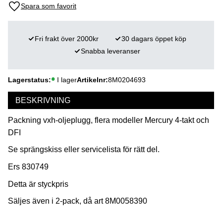
Lägg till i favoriter
Fri frakt över 2000kr
30 dagars öppet köp
Snabba leveranser
Lagerstatus
I lager
Artikelnr
8M0204693
BESKRIVNING
Packning vxh-oljeplugg, flera modeller Mercury 4-takt och
DFI
Se sprängskiss eller servicelista för rätt del.
Ers 830749
Detta är styckpris
Säljes även i 2-pack, då art 8M0058390