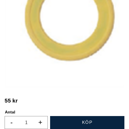
55
kr
Antal
-
+
KÖP