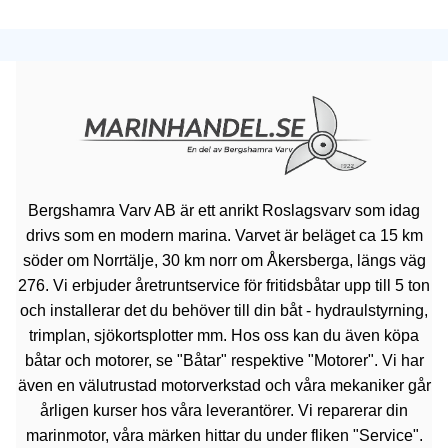
Bergshamra Varv AB är ett anrikt Roslagsvarv som idag
drivs som en modern marina. Varvet är beläget ca 15 km
söder om Norrtälje, 30 km norr om Åkersberga, längs väg
276. Vi erbjuder åretruntservice för fritidsbåtar upp till 5 ton
och installerar det du behöver till din båt - hydraulstyrning,
trimplan, sjökortsplotter mm. Hos oss kan du även köpa
båtar och motorer, se "Båtar" respektive "Motorer". Vi har
även en välutrustad motorverkstad och våra mekaniker går
årligen kurser hos våra leverantörer. Vi reparerar din
marinmotor, våra märken hittar du under fliken "Service".