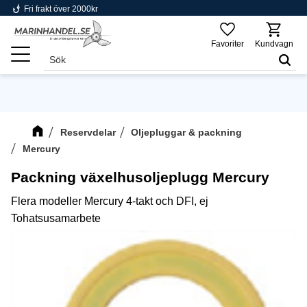
phishing
Fri frakt över 2000kr
Meny
Favoriter
Kundvagn
Reservdelar
Oljepluggar & packning
Mercury
Packning växelhusoljeplugg Mercury
Flera modeller Mercury 4-takt och DFI, ej
Tohatsusamarbete