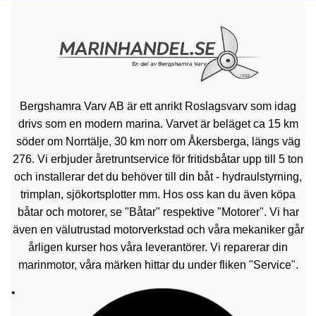
Bergshamra Varv AB är ett anrikt Roslagsvarv som idag
drivs som en modern marina. Varvet är beläget ca 15 km
söder om Norrtälje, 30 km norr om Åkersberga, längs väg
276. Vi erbjuder åretruntservice för fritidsbåtar upp till 5 ton
och installerar det du behöver till din båt - hydraulstyrning,
trimplan, sjökortsplotter mm. Hos oss kan du även köpa
båtar och motorer, se "Båtar" respektive "Motorer". Vi har
även en välutrustad motorverkstad och våra mekaniker går
årligen kurser hos våra leverantörer. Vi reparerar din
marinmotor, våra märken hittar du under fliken "Service".