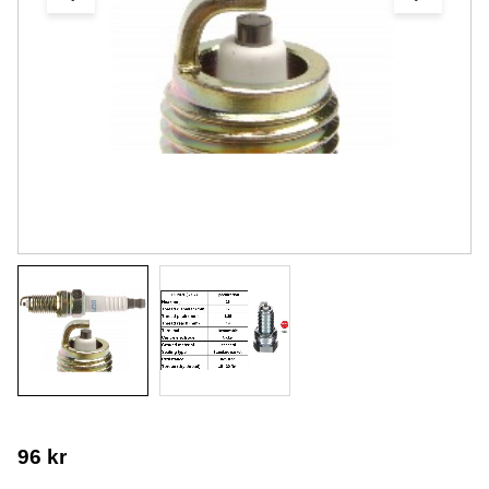
96
kr