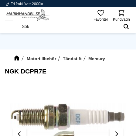
phishing
Fri frakt över 2000kr
Meny
Favoriter
Kundvagn
Motortillbehör
Tändstift
Mercury
NGK DCPR7E