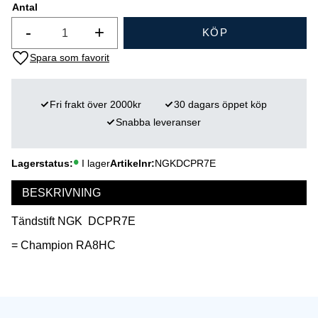
Antal
-
+
KÖP
Lägg till i favoriter
Fri frakt över 2000kr
30 dagars öppet köp
Snabba leveranser
Lagerstatus
I lager
Artikelnr
NGKDCPR7E
BESKRIVNING
Tändstift NGK DCPR7E
= Champion RA8HC