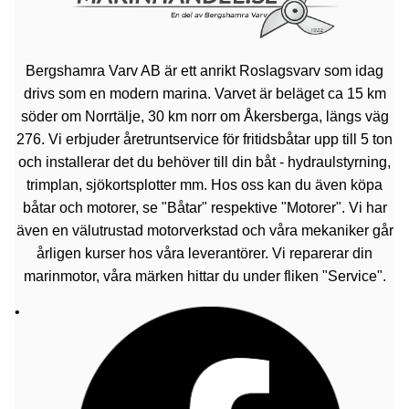
Bergshamra Varv AB är ett anrikt Roslagsvarv som idag
drivs som en modern marina. Varvet är beläget ca 15 km
söder om Norrtälje, 30 km norr om Åkersberga, längs väg
276. Vi erbjuder åretruntservice för fritidsbåtar upp till 5 ton
och installerar det du behöver till din båt - hydraulstyrning,
trimplan, sjökortsplotter mm. Hos oss kan du även köpa
båtar och motorer, se "Båtar" respektive "Motorer". Vi har
även en välutrustad motorverkstad och våra mekaniker går
årligen kurser hos våra leverantörer. Vi reparerar din
marinmotor, våra märken hittar du under fliken "Service".