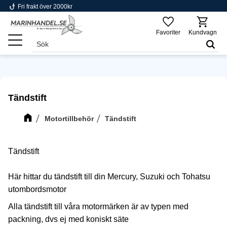
phishing
Fri frakt över 2000kr
Meny
Favoriter
Kundvagn
Tändstift
Motortillbehör
Tändstift
Tändstift
Här hittar du tändstift till din Mercury, Suzuki och Tohatsu
utombordsmotor
Alla tändstift till våra motormärken är av typen med
packning, dvs ej med koniskt säte