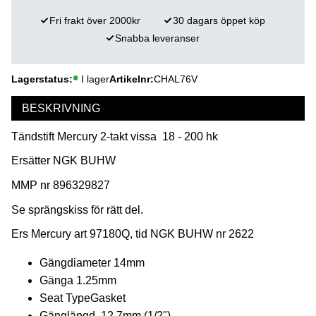
Fri frakt över 2000kr
30 dagars öppet köp
Snabba leveranser
Lagerstatus
I lager
Artikelnr
CHAL76V
BESKRIVNING
Tändstift Mercury 2-takt vissa 18 - 200 hk
Ersätter NGK BUHW
MMP nr 896329827
Se sprängskiss för rätt del.
Ers Mercury art 97180Q, tid NGK BUHW nr 2622
Gängdiameter 14mm
Gänga 1.25mm
Seat TypeGasket
Gänglängd 12.7mm (1/2")