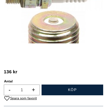
136
kr
Antal
-
+
KÖP
Lägg till i favoriter