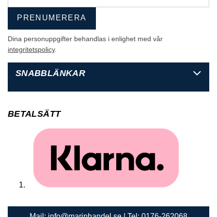
PRENUMERERA
Dina personuppgifter behandlas i enlighet med vår
integritetspolicy
.
SNABBLÄNKAR
BETALSÄTT
Mail:
info@marinhandel.se
| Tel:
0176-262068