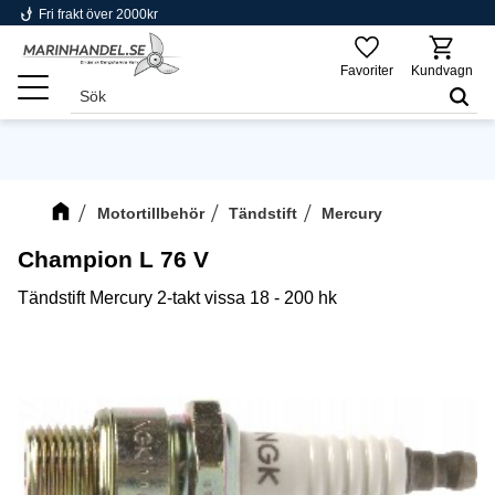
phishing
Fri frakt över 2000kr
Meny
Favoriter
Kundvagn
Motortillbehör
Tändstift
Mercury
Champion L 76 V
Tändstift Mercury 2-takt vissa 18 - 200 hk