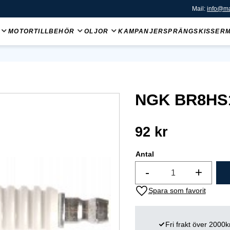
Mail:
info@ma
MOTORTILLBEHÖR
OLJOR
KAMPANJER
SPRÄNGSKISSER
NGK BR8HS
92
kr
Antal
-
+
Lägg till i favoriter
Fri frakt över 2000k