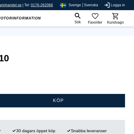
rinhandel.se
| Tel:
0176-262068
Sverige
Svenska
Logga in
MOTORINFORMATION
Sök
Favoriter
Kundvagn
10
KÖP
r
30 dagars öppet köp
Snabba leveranser