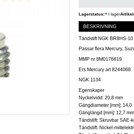
Lagerstatus
I lager
Artikel
BESKRIVNING
Tändstift NGK BR8HS-10
Passar flera Mercury, Suz
MMP nr 8M0176619
Ers Mercury art 8244068
NGK 1134
Egenskaper
Nyckelvidd: 20,8 mm
Gängdiameter [mm]: 14,0
Gänglängd [mm]: 12,7 m
Tändstift: Skruvbar SAE-k
Tändstift: Nickel-mittelekt