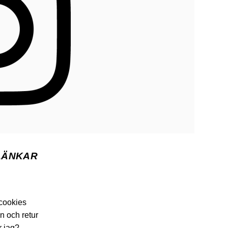
LÄNKAR
 cookies
n och retur
r jag?