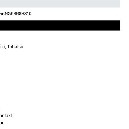
nr
NGKBR8HS10
uki, Tohatsu
m
ontakt
rod