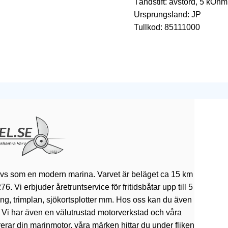
Tändstift: avstörd, 5 kOhm
Ursprungsland: JP
Tullkod: 85111000
ivs som en modern marina. Varvet är beläget ca 15 km
 Vi erbjuder åretruntservice för fritidsbåtar upp till 5
rning, trimplan, sjökortsplotter mm. Hos oss kan du även
. Vi har även en välutrustad motorverkstad och våra
erar din marinmotor, våra märken hittar du under fliken