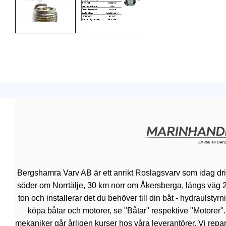
Bergshamra Varv AB är ett anrikt Roslagsvarv som idag dr
söder om Norrtälje, 30 km norr om Åkersberga, längs väg 276.
ton och installerar det du behöver till din båt - hydraulsty
köpa båtar och motorer, se "Båtar" respektive "Motorer"
mekaniker går årligen kurser hos våra leverantörer. Vi repar