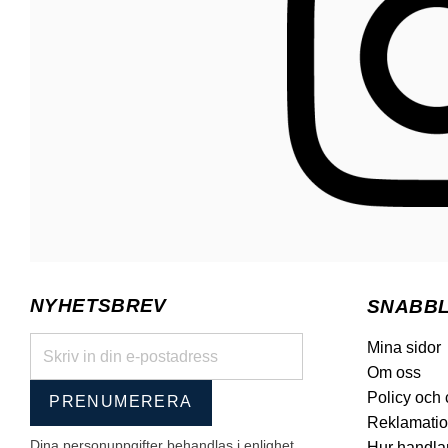
NYHETSBREV
SNABB
Mina sidor
Om oss
Policy och
PRENUMERERA
Reklamatio
Dina personuppgifter behandlas i enlighet
Hur handla