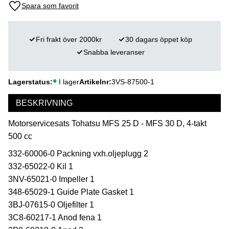
Lägg till i favoriter
Fri frakt över 2000kr
30 dagars öppet köp
Snabba leveranser
Lagerstatus
I lager
Artikelnr
3VS-87500-1
BESKRIVNING
Motorservicesats Tohatsu MFS 25 D - MFS 30 D, 4-takt
500 cc
332-60006-0 Packning vxh.oljeplugg 2
332-65022-0 Kil 1
3NV-65021-0 Impeller 1
348-65029-1 Guide Plate Gasket 1
3BJ-07615-0 Oljefilter 1
3C8-60217-1 Anod fena 1