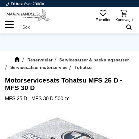
phishing
Fri frakt över 2000kr
Meny
Favoriter
Kundvagn
Reservdelar
Servicesatser & packningssatser
Servicesatser motorservice
Tohatsu
Motorservicesats Tohatsu MFS 25 D -
MFS 30 D
MFS 25 D - MFS 30 D 500 cc