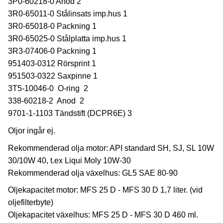
3P0-60218-0 Anod 2
3R0-65011-0 Stålinsats imp.hus 1
3R0-65018-0 Packning 1
3R0-65025-0 Stålplatta imp.hus 1
3R3-07406-0 Packning 1
951403-0312 Rörsprint 1
951503-0322 Saxpinne 1
3T5-10046-0 O-ring 2
338-60218-2 Anod 2
9701-1-1103 Tändstift (DCPR6E) 3
Oljor ingår ej.
Rekommenderad olja motor: API standard SH, SJ, SL 10W
30/10W 40, t.ex Liqui Moly 10W-30
Rekommenderad olja växelhus: GL5 SAE 80-90
Oljekapacitet motor: MFS 25 D - MFS 30 D 1,7 liter. (vid
oljefilterbyte)
Oljekapacitet växelhus: MFS 25 D - MFS 30 D 460 ml.