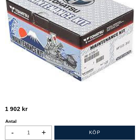
1 902
kr
Antal
-
+
KÖP