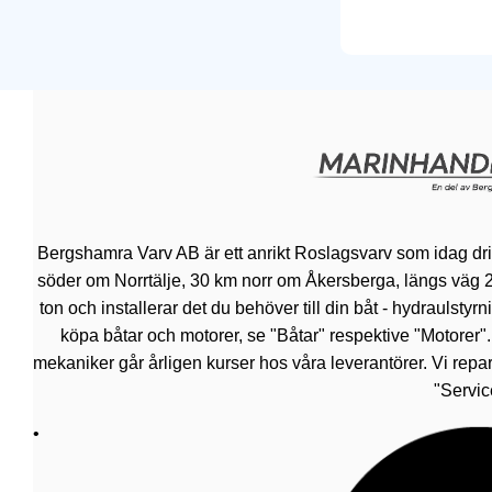
Bergshamra Varv AB är ett anrikt Roslagsvarv som idag dr
söder om Norrtälje, 30 km norr om Åkersberga, längs väg 276.
ton och installerar det du behöver till din båt - hydraulsty
köpa båtar och motorer, se "Båtar" respektive "Motorer"
mekaniker går årligen kurser hos våra leverantörer. Vi repar
"Servic