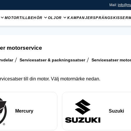
Mail:
info@ma
MOTORTILLBEHÖR
OLJOR
KAMPANJER
SPRÄNGSKISSER
er motorservice
rvdelar
Servicesatser & packningssatser
Servicesatser moto
ervicesatser till din motor. Välj motormärke nedan.
Mercury
Suzuki