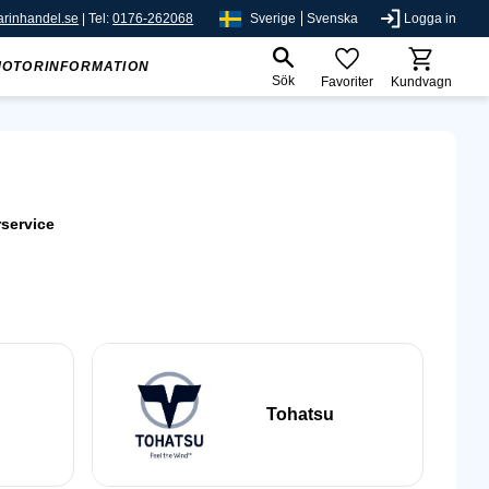
rinhandel.se
| Tel:
0176-262068
Sverige
Svenska
Logga in
MOTORINFORMATION
Sök
Favoriter
Kundvagn
rservice
Tohatsu