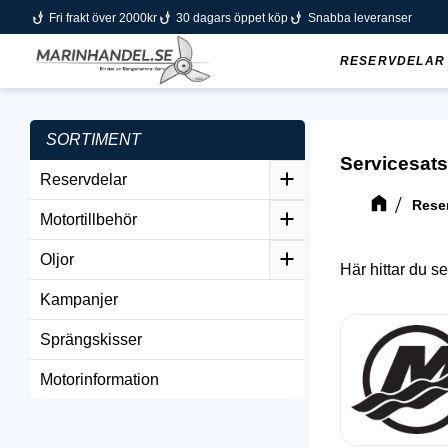
phishing
phishing
phishing
Fri frakt över 2000kr
30 dagars öppet köp
Snabba leveranser
RESERVDELAR
SORTIMENT
Servicesats
Reservdelar
Rese
Motortillbehör
Oljor
Här hittar du s
Kampanjer
Sprängskisser
Motorinformation