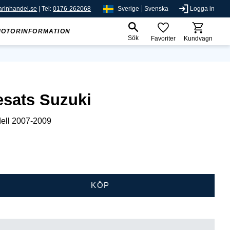
rinhandel.se
| Tel:
0176-262068
Sverige
Svenska
Logga in
MOTORINFORMATION
Sök
Favoriter
Kundvagn
esats Suzuki
ell 2007-2009
KÖP