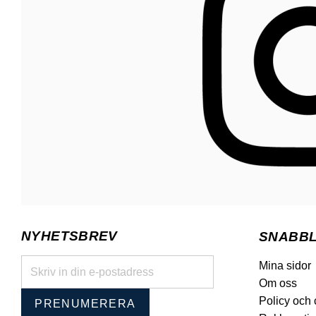
NYHETSBREV
SNABB
Mina sidor
Om oss
Policy och
PRENUMERERA