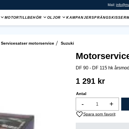
Mail:
info@ma
MOTORTILLBEHÖR
OLJOR
KAMPANJER
SPRÄNGSKISSER
Servicesatser motorservice
Suzuki
Motorservic
DF 90 - DF 115 hk årsmod
1 291
kr
Antal
-
+
Lägg till i favoriter