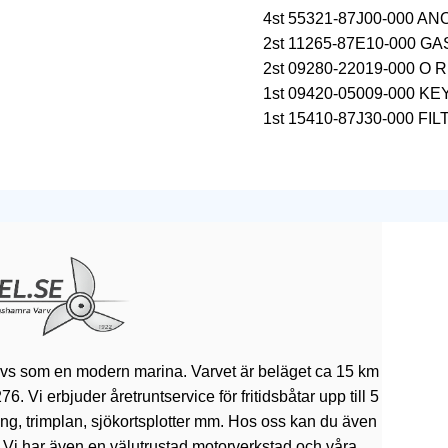
4st 55321-87J00-000 
2st 11265-87E10-000 
2st 09280-22019-000 O RI
1st 09420-05009-000 K
1st 15410-87J30-000 FI
ivs som en modern marina. Varvet är beläget ca 15 km
 Vi erbjuder åretruntservice för fritidsbåtar upp till 5
rning, trimplan, sjökortsplotter mm. Hos oss kan du även
. Vi har även en välutrustad motorverkstad och våra