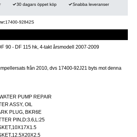
r
30 dagars öppet köp
Snabba leveranser
nr
17400-92842S
F 90 - DF 115 hk, 4-takt årsmodell 2007-2009
impellersats från 2010, dvs 17400-92J21 byts mot denna
IT,WATER PUMP REPAIR
LTER ASSY, OIL
PARK PLUG, BKR6E
TTER PIN,D:3.6,L:25
ASKET,10X17X1.5
SKET,12.5X20X2.5