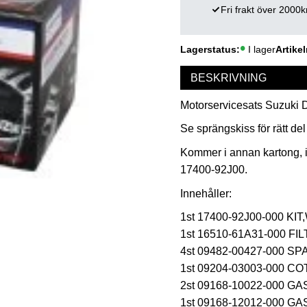
Fri frakt över 2000k
Lagerstatus
I lager
Artikel
BESKRIVNING
Motorservicesats Suzuki D
Se sprängskiss för rätt del
Kommer i annan kartong, 
17400-92J00.
Innehåller:
1st 17400-92J00-000 K
1st 16510-61A31-000 FI
4st 09482-00427-000 S
1st 09204-03003-000 CO
2st 09168-10022-000 G
1st 09168-12012-000 GA