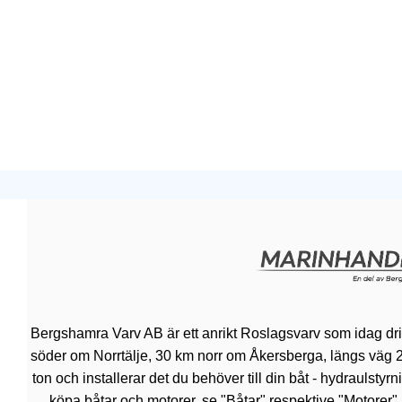
Bergshamra Varv AB är ett anrikt Roslagsvarv som idag dr
söder om Norrtälje, 30 km norr om Åkersberga, längs väg 276.
ton och installerar det du behöver till din båt - hydraulsty
köpa båtar och motorer, se "Båtar" respektive "Motorer"