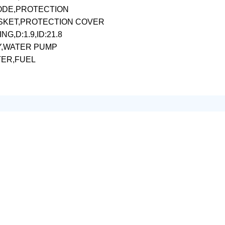
ANODE,PROTECTION
GASKET,PROTECTION COVER
NG,D:1.9,ID:21.8
EY,WATER PUMP
LTER,FUEL