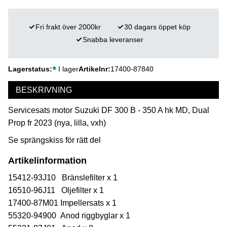
Fri frakt över 2000kr
30 dagars öppet köp
Snabba leveranser
Lagerstatus
I lager
Artikelnr
17400-87840
BESKRIVNING
Servicesats motor Suzuki DF 300 B - 350 A hk MD, Dual
Prop fr 2023 (nya, lilla, vxh)
Se sprängskiss för rätt del
Artikelinformation
15412-93J10 Bränslefilter x 1
16510-96J11 Oljefilter x 1
17400-87M01 Impellersats x 1
55320-94900 Anod riggbyglar x 1