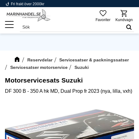
phishing
Fri frakt över 2000kr
Meny
Favoriter
Kundvagn
Reservdelar
Servicesatser & packningssatser
Servicesatser motorservice
Suzuki
Motorservicesats Suzuki
DF 300 B - 350 A hk MD, Dual Prop fr 2023 (nya, lilla, vxh)