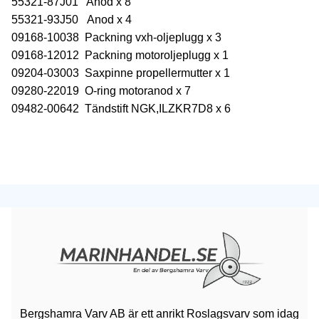
55321-87J01 Anod x 8
55321-93J50 Anod x 4
09168-10038 Packning vxh-oljeplugg x 3
09168-12012 Packning motoroljeplugg x 1
09204-03003 Saxpinne propellermutter x 1
09280-22019 O-ring motoranod x 7
09482-00642 Tändstift NGK,ILZKR7D8 x 6
Bergshamra Varv AB är ett anrikt Roslagsvarv som idag