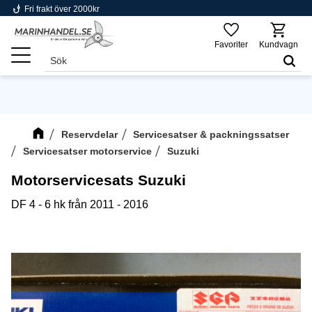
phishing
Fri frakt över 2000kr
Meny
Favoriter
Kundvagn
Reservdelar
Servicesatser & packningssatser
Servicesatser motorservice
Suzuki
Motorservicesats Suzuki
DF 4 - 6 hk från 2011 - 2016