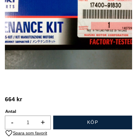
664
kr
Antal
-
+
KÖP
Lägg till i favoriter