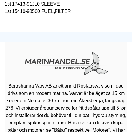
1st 17413-91JL0 SLEEVE
1st 15410-98500 FUEL,FILTER
Bergshamra Varv AB är ett anrikt Roslagsvarv som idag
drivs som en modern marina. Varvet är beläget ca 15 km
söder om Norrtälje, 30 km norr om Åkersberga, längs väg
276. Vi erbjuder åretruntservice för fritidsbåtar upp till 5 ton
och installerar det du behöver till din båt - hydraulstyrning,
trimplan, sjökortsplotter mm. Hos oss kan du även köpa
båtar och motorer, se "Båtar" respektive "Motorer". Vi har