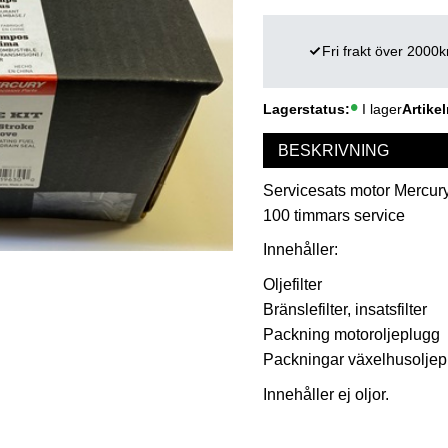
Fri frakt över 2000k
Lagerstatus
I lager
Artikel
BESKRIVNING
Servicesats motor Mercury 
100 timmars service
Innehåller:
Oljefilter
Bränslefilter, insatsfilter
Packning motoroljeplugg
Packningar växelhusoljep
Innehåller ej oljor.