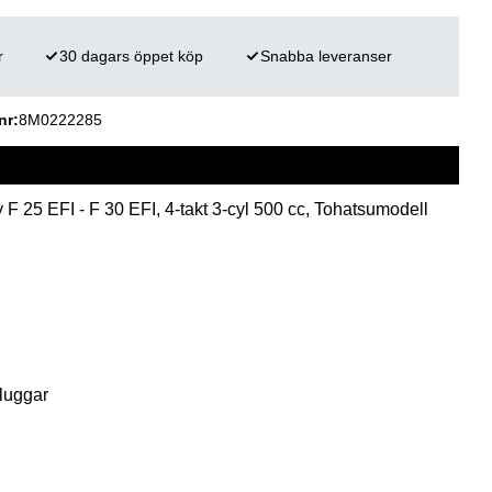
r
30 dagars öppet köp
Snabba leveranser
nr
8M0222285
F 25 EFI - F 30 EFI, 4-takt 3-cyl 500 cc, Tohatsumodell
luggar