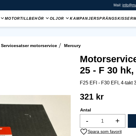
Mail:
info@ma
MOTORTILLBEHÖR
OLJOR
KAMPANJER
SPRÄNGSKISSER
Servicesatser motorservice
Mercury
Motorservic
25 - F 30 hk,
F25 EFI - F30 EFI, 4-takt 
321
kr
Antal
-
+
Lägg till i favoriter