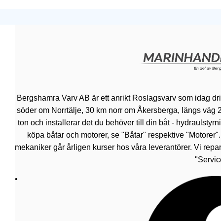
Bergshamra Varv AB är ett anrikt Roslagsvarv som idag dr
söder om Norrtälje, 30 km norr om Åkersberga, längs väg 276.
ton och installerar det du behöver till din båt - hydraulsty
köpa båtar och motorer, se "Båtar" respektive "Motorer"
mekaniker går årligen kurser hos våra leverantörer. Vi repar
"Servic