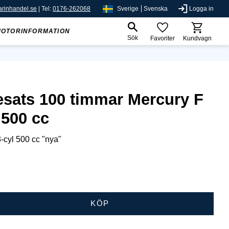
rinhandel.se
| Tel:
0176-262068
Sverige
Svenska
Logga in
MOTORINFORMATION
Sök
Favoriter
Kundvagn
esats 100 timmar Mercury F
 500 cc
3-cyl 500 cc "nya"
KÖP