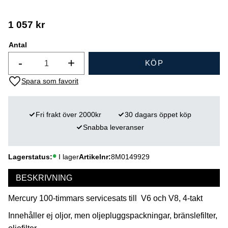
1 057
kr
Antal
-
+
KÖP
Lägg till i favoriter
Fri frakt över 2000kr
30 dagars öppet köp
Snabba leveranser
Lagerstatus
I lager
Artikelnr
8M0149929
BESKRIVNING
Mercury 100-timmars servicesats till V6 och V8, 4-takt
Innehåller ej oljor, men oljepluggspackningar, bränslefilter,