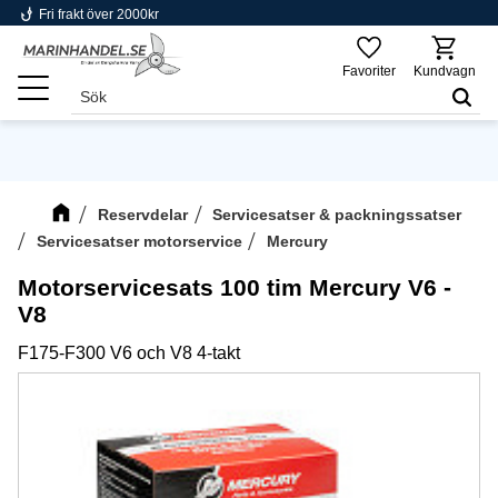
phishing
Fri frakt över 2000kr
Meny
Favoriter
Kundvagn
Reservdelar
Servicesatser & packningssatser
Servicesatser motorservice
Mercury
Motorservicesats 100 tim Mercury V6 -
V8
F175-F300 V6 och V8 4-takt