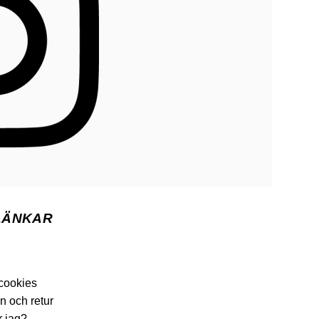
LÄNKAR
 cookies
n och retur
r jag?