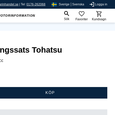
rinhandel.se
| Tel:
0176-262068
Sverige
Svenska
Logga in
MOTORINFORMATION
Sök
Favoriter
Kundvagn
ngssats Tohatsu
cc
KÖP