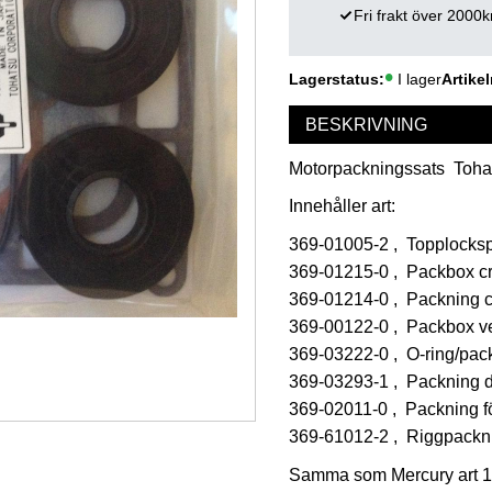
Fri frakt över 2000k
Lagerstatus
I lager
Artikel
BESKRIVNING
Motorpackningssats Tohats
Innehåller art:
369-01005-2 , Topplocks
369-01215-0 , Packbox cr
369-01214-0 , Packning 
369-00122-0 , Packbox ve
369-03222-0 , O-ring/pack
369-03293-1 , Packning d
369-02011-0 , Packning f
369-61012-2 , Riggpackn
Samma som Mercury art 