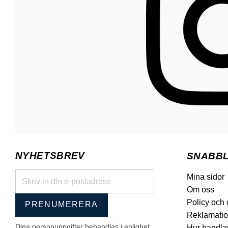
NYHETSBREV
SNABB
Mina sidor
Om oss
Policy och
PRENUMERERA
Reklamatio
Dina personuppgifter behandlas i enlighet
Hur handla