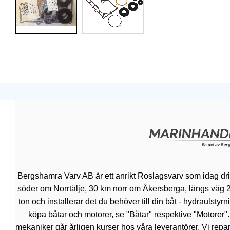
Bergshamra Varv AB är ett anrikt Roslagsvarv som idag dr
söder om Norrtälje, 30 km norr om Åkersberga, längs väg 276.
ton och installerar det du behöver till din båt - hydraulsty
köpa båtar och motorer, se "Båtar" respektive "Motorer"
mekaniker går årligen kurser hos våra leverantörer. Vi repar