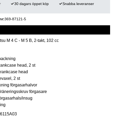
r
30 dagars öppet köp
Snabba leveranser
nr
369-87121-5
u M 4 C - M 5 B, 2-takt, 102 cc
packning
ankcase head, 2 st
crankcase head
vaxel, 2 st
ning förgasarhalvor
räneringsskruv förgasare
örgasarhals/insug
ing
16115A03