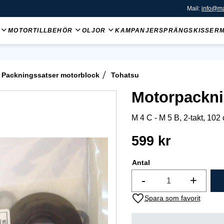
Mail:
info@ma
MOTORTILLBEHÖR
OLJOR
KAMPANJER
SPRÄNGSKISSER
Packningssatser motorblock
Tohatsu
Motorpackni
M 4 C - M 5 B, 2-takt, 102 
599
kr
Antal
-
+
Lägg till i favoriter