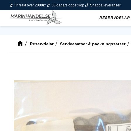
phishing
phishing
phishing
Fri frakt över 2000kr
30 dagars öppet köp
Snabba leveranser
RESERVDELAR
Reservdelar
Servicesatser & packningssatser