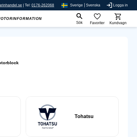
rinhandel.se
| Tel:
0176-262068
Sverige
Svenska
Logga in
MOTORINFORMATION
Sök
Favoriter
Kundvagn
otorblock
Tohatsu