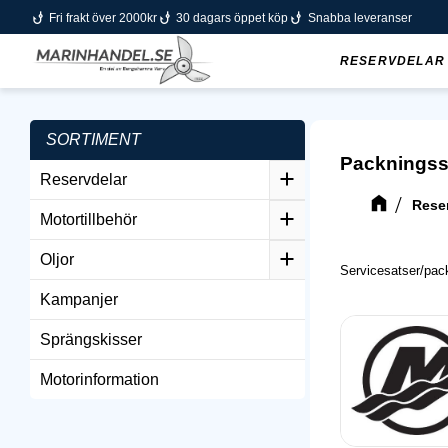
phishing
phishing
phishing
Fri frakt över 2000kr
30 dagars öppet köp
Snabba leveranser
RESERVDELAR
SORTIMENT
Packningss
Reservdelar
Rese
Motortillbehör
Oljor
Servicesatser/pack
Kampanjer
Sprängskisser
Motorinformation