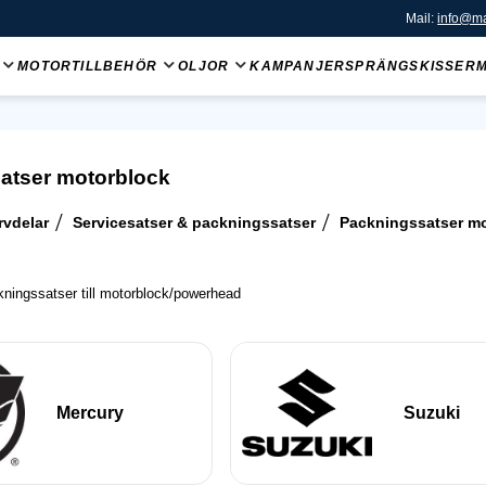
Mail:
info@ma
MOTORTILLBEHÖR
OLJOR
KAMPANJER
SPRÄNGSKISSER
atser motorblock
rvdelar
Servicesatser & packningssatser
Packningssatser m
ningssatser till motorblock/powerhead
Mercury
Suzuki