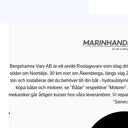
Bergshamra Varv AB är ett anrikt Roslagsvarv som idag dr
söder om Norrtälje, 30 km norr om Åkersberga, längs väg 276.
ton och installerar det du behöver till din båt - hydraulsty
köpa båtar och motorer, se "Båtar" respektive "Motorer"
mekaniker går årligen kurser hos våra leverantörer. Vi repar
"Servic