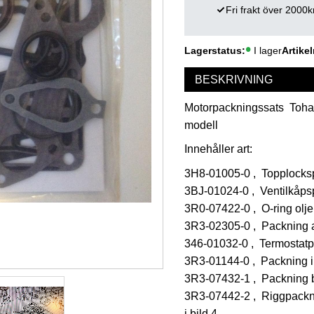
Fri frakt över 2000k
Lagerstatus
I lager
Artikel
BESKRIVNING
Motorpackningssats Tohat
modell
Innehåller art:
3H8-01005-0 , Topplocks
3BJ-01024-0 , Ventilkåps
3R0-07422-0 , O-ring olje
3R3-02305-0 , Packning 
346-01032-0 , Termostat
3R3-01144-0 , Packning 
3R3-07432-1 , Packning 
3R3-07442-2 , Riggpacknin
i bild 4