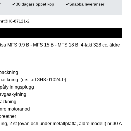
r
30 dagars öppet köp
Snabba leveranser
nr
3H8-87121-2
su MFS 9,9 B - MFS 15 B - MFS 18 B, 4-takt 328 cc, äldre
packning
packning (ers. art 3H8-01024-0)
påfyllningsplugg
avgaskylning
packning
inre motoranod
breather
g, 2 st (ovan och under metallplatta, äldre modell) nr 30 A