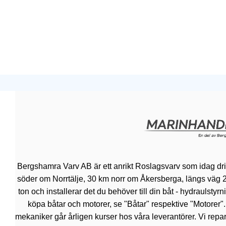
Bergshamra Varv AB är ett anrikt Roslagsvarv som idag dr
söder om Norrtälje, 30 km norr om Åkersberga, längs väg 276.
ton och installerar det du behöver till din båt - hydraulsty
köpa båtar och motorer, se "Båtar" respektive "Motorer"
mekaniker går årligen kurser hos våra leverantörer. Vi repar