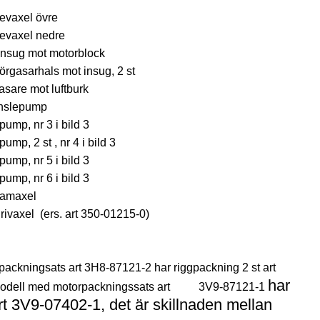
evaxel övre
evaxel nedre
nsug mot motorblock
rgasarhals mot insug, 2 st
asare mot luftburk
änslepump
ump, nr 3 i bild 3
mp, 2 st , nr 4 i bild 3
ump, nr 5 i bild 3
ump, nr 6 i bild 3
kamaxel
ivaxel (ers. art 350-01215-0)
ackningsats art 3H8-87121-2 har riggpackning 2 st art
har
modell med motorpackningssats art 3V9-87121-1
rt
3V9-07402-1, det är skillnaden mellan