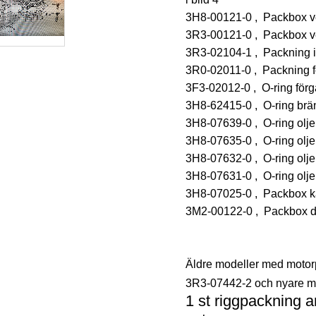
3H8-00121-0 , Packbox v
3R3-00121-0 , Packbox v
3R3-02104-1 , Packning i
3R0-02011-0 , Packning fö
3F3-02012-0 , O-ring förg
3H8-62415-0 , O-ring br
3H8-07639-0 , O-ring oljep
3H8-07635-0 , O-ring oljepu
3H8-07632-0 , O-ring oljep
3H8-07631-0 , O-ring oljep
3H8-07025-0 , Packbox 
3M2-00122-0 , Packbox dr
Äldre modeller med motorp
3R3-07442-2 och nyare 
1 st riggpackning a