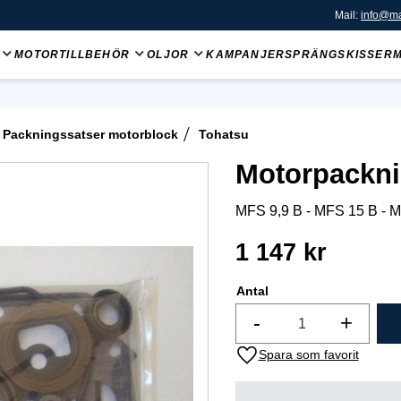
Mail:
info@ma
MOTORTILLBEHÖR
OLJOR
KAMPANJER
SPRÄNGSKISSER
Packningssatser motorblock
Tohatsu
Motorpackni
MFS 9,9 B - MFS 15 B - MF
1 147
kr
Antal
-
+
Lägg till i favoriter