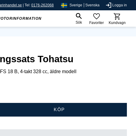
rinhandel.se
| Tel:
0176-262068
Sverige
Svenska
Logga in
MOTORINFORMATION
Sök
Favoriter
Kundvagn
ngssats Tohatsu
S 18 B, 4-takt 328 cc, äldre modell
KÖP