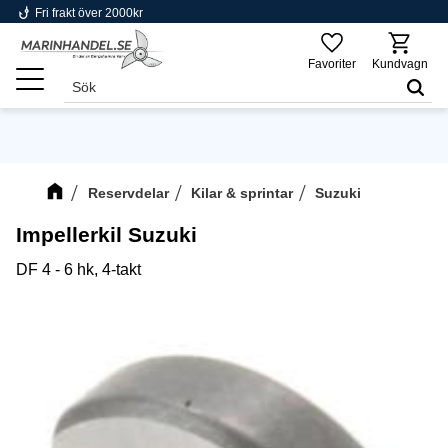
phishing
Fri frakt över 2000kr
Meny
Favoriter
Kundvagn
Reservdelar
Kilar & sprintar
Suzuki
Impellerkil Suzuki
DF 4 - 6 hk, 4-takt