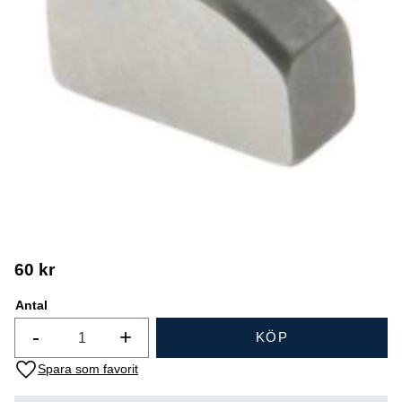
60
kr
Antal
-
+
KÖP
Lägg till i favoriter