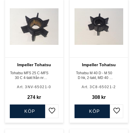
Impeller Tohatsu
Impeller Tohatsu
Tohatsu MFS 25 C-MFS
Tohatsu M 40 D - M 50
30 C 4-takt från nr
D hk, 2-takt, MD 40 -
002720AH samt MFS
MD 50 hk TLDI och
3NV-65021-0
3C8-65021-2
25 D - MFS 30 D, 500
MFS 40 - MFS 60 hk, 4-
cc 4-takt med 2,17 : 1
takt.
vxh
274
kr
308
kr
KÖP
KÖP
Lägg till i favoriter
Lägg till