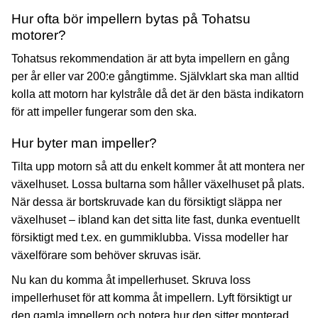
Hur ofta bör impellern bytas på Tohatsu
motorer?
Tohatsus rekommendation är att byta impellern en gång
per år eller var 200:e gångtimme. Självklart ska man alltid
kolla att motorn har kylstråle då det är den bästa indikatorn
för att impeller fungerar som den ska.
Hur byter man impeller?
Tilta upp motorn så att du enkelt kommer åt att montera ner
växelhuset. Lossa bultarna som håller växelhuset på plats.
När dessa är bortskruvade kan du försiktigt släppa ner
växelhuset – ibland kan det sitta lite fast, dunka eventuellt
försiktigt med t.ex. en gummiklubba. Vissa modeller har
växelförare som behöver skruvas isär.
Nu kan du komma åt impellerhuset. Skruva loss
impellerhuset för att komma åt impellern. Lyft försiktigt ur
den gamla impellern och notera hur den sitter monterad,