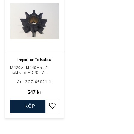
Impeller Tohatsu
M 120 A - M 140 A hk, 2-
takt samt MD 70 - MD
115 A hk, TLDI.
3C7-65021-1
547
kr
KÖP
Lägg till i favoriter