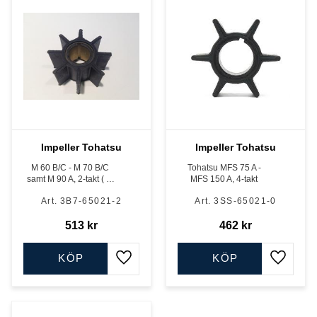
Impeller Tohatsu
Impeller Tohatsu
M 60 B/C - M 70 B/C
Tohatsu MFS 75 A -
samt M 90 A, 2-takt ( ej
MFS 150 A, 4-takt
TLDI )
3B7-65021-2
3SS-65021-0
513
kr
462
kr
KÖP
KÖP
Lägg till i favoriter
Lägg till