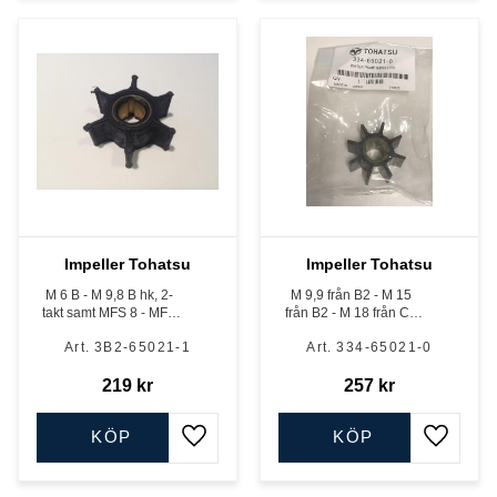
Impeller Tohatsu
Impeller Tohatsu
M 6 B - M 9,8 B hk, 2-
M 9,9 från B2 - M 15
takt samt MFS 8 - MFS
från B2 - M 18 från C2
9,8 hk, 4-takt.
hk, 2-takt samt MFS 9,9
3B2-65021-1
334-65021-0
- MFS 20 hk, 4-takt. Ej
MFS 9,9 EFI - MFS 20
219
kr
EFI 333cc.
257
kr
KÖP
KÖP
Lägg till i favoriter
Lägg till