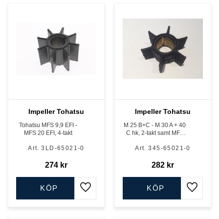
Impeller Tohatsu
Impeller Tohatsu
Tohatsu MFS 9,9 EFI -
M 25 B+C - M 30 A + 40
MFS 20 EFI, 4-takt
C hk, 2-takt samt MFS
25 A + B - MFS 30 A + B
3LD-65021-0
345-65021-0
hk, MFS 25 C - MFS 30
C t.o.m nr 002719AH 4-
274
kr
takt. 1,92 : 1 vxh
282
kr
KÖP
KÖP
Lägg till i favoriter
Lägg till