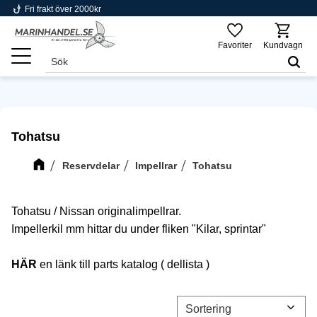
phishing
Fri frakt över 2000kr
Meny
Favoriter
Kundvagn
Tohatsu
Reservdelar
Impellrar
Tohatsu
Tohatsu / Nissan originalimpellrar.
Impellerkil mm hittar du under fliken "Kilar, sprintar"
HÄR
en länk till parts katalog ( dellista )
Välj sortering