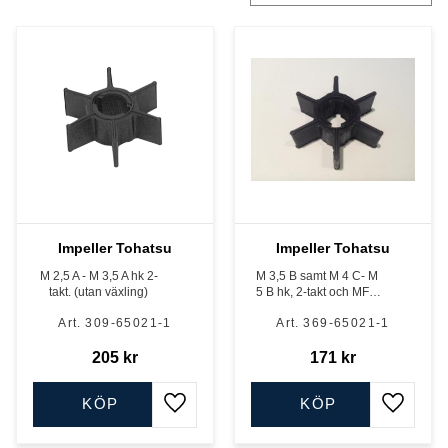
Impeller Tohatsu
Impeller Tohatsu
M 2,5 A - M 3,5 A hk 2-
M 3,5 B samt M 4 C- M
takt. (utan växling)
5 B hk, 2-takt och MFS
2,5 - MFS 6 hk , 4-takt
309-65021-1
369-65021-1
205
kr
171
kr
KÖP
KÖP
Lägg till i favoriter
Lägg till