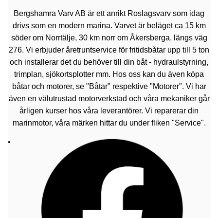
Bergshamra Varv AB är ett anrikt Roslagsvarv som idag
drivs som en modern marina. Varvet är beläget ca 15 km
söder om Norrtälje, 30 km norr om Åkersberga, längs väg
276. Vi erbjuder åretruntservice för fritidsbåtar upp till 5 ton
och installerar det du behöver till din båt - hydraulstyrning,
trimplan, sjökortsplotter mm. Hos oss kan du även köpa
båtar och motorer, se "Båtar" respektive "Motorer". Vi har
även en välutrustad motorverkstad och våra mekaniker går
årligen kurser hos våra leverantörer. Vi reparerar din
marinmotor, våra märken hittar du under fliken "Service".