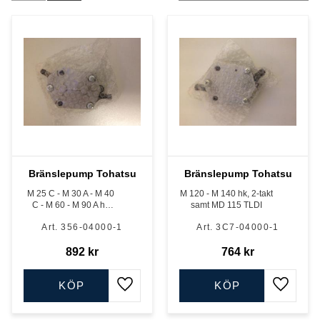
Bränslepump Tohatsu
Bränslepump Tohatsu
M 25 C - M 30 A - M 40
M 120 - M 140 hk, 2-takt
C - M 60 - M 90 A hk
samt MD 115 TLDI
tvåtakt samt MD 40 -
356-04000-1
3C7-04000-1
MD 90 hk TLDI och MD
115 A TLDI (har 2 st)
892
kr
764
kr
KÖP
KÖP
Lägg till i favoriter
Lägg till