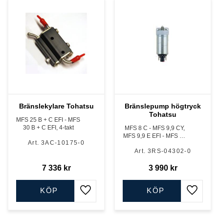
Bränslekylare Tohatsu
Bränslepump högtryck
Tohatsu
MFS 25 B + C EFI - MFS
30 B + C EFI, 4-takt
MFS 8 C - MFS 9,9 CY,
MFS 9,9 E EFI - MFS 20
3AC-10175-0
E EFI och MFS 25 D -
3RS-04302-0
MFS 30 D, 4-takt
7 336
kr
3 990
kr
KÖP
KÖP
Lägg till i favoriter
Lägg till