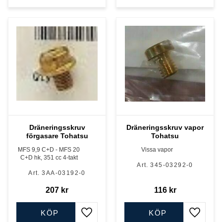
Dräneringsskruv
Dräneringsskruv vapor
förgasare Tohatsu
Tohatsu
MFS 9,9 C+D - MFS 20
Vissa vapor
C+D hk, 351 cc 4-takt
345-03292-0
3AA-03192-0
207
kr
116
kr
KÖP
KÖP
Lägg till i favoriter
Lägg till