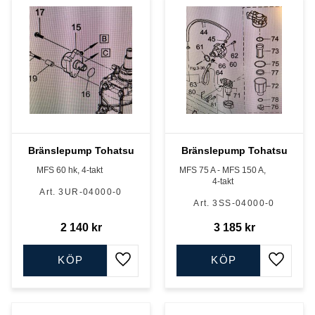
Bränslepump Tohatsu
Bränslepump Tohatsu
MFS 60 hk, 4-takt
MFS 75 A - MFS 150 A,
4-takt
3UR-04000-0
3SS-04000-0
2 140
kr
3 185
kr
KÖP
KÖP
Lägg till i favoriter
Lägg till