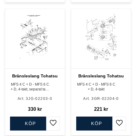
Bränsleslang Tohatsu
Bränsleslang Tohatsu
MFS 4 C + D - MFS 6 C
MFS 4 C + D - MFS 6 C
+ D, 4-takt, separat tank
+ D, 4-takt
modell
3JG-02203-0
3GR-02204-0
330
kr
221
kr
KÖP
KÖP
Lägg till i favoriter
Lägg till