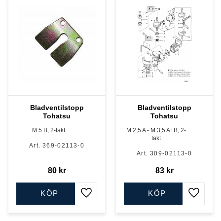
Bladventilstopp
Bladventilstopp
Tohatsu
Tohatsu
M 5 B, 2-takt
M 2,5 A - M 3,5 A+B, 2-
takt
369-02113-0
309-02113-0
80
kr
83
kr
KÖP
KÖP
Lägg till i favoriter
Lägg till