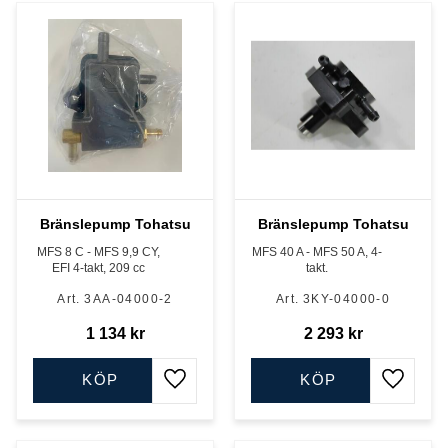
Bränslepump Tohatsu
Bränslepump Tohatsu
MFS 8 C - MFS 9,9 CY,
MFS 40 A - MFS 50 A, 4-
EFI 4-takt, 209 cc
takt.
3AA-04000-2
3KY-04000-0
1 134
kr
2 293
kr
KÖP
KÖP
Lägg till i favoriter
Lägg till