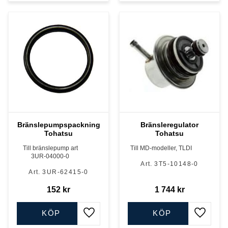
Bränslepumpspackning
Bränsleregulator
Tohatsu
Tohatsu
Till bränslepump art
Till MD-modeller, TLDI
3UR-04000-0
3T5-10148-0
3UR-62415-0
152
kr
1 744
kr
KÖP
KÖP
Lägg till i favoriter
Lägg till