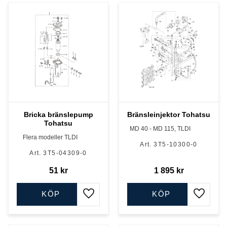
Bricka bränslepump
Bränsleinjektor Tohatsu
Tohatsu
MD 40 - MD 115, TLDI
Flera modeller TLDI
3T5-10300-0
3T5-04309-0
51
kr
1 895
kr
KÖP
KÖP
Lägg till i favoriter
Lägg till