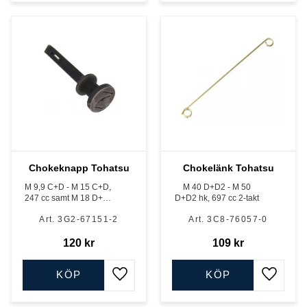
Chokeknapp Tohatsu
Chokelänk Tohatsu
M 9,9 C+D - M 15 C+D,
M 40 D+D2 - M 50
247 cc samt M 18 D+E,
D+D2 hk, 697 cc 2-takt
294 cc, 2-takt
3G2-67151-2
3C8-76057-0
120
kr
109
kr
KÖP
KÖP
Lägg till i favoriter
Lägg till