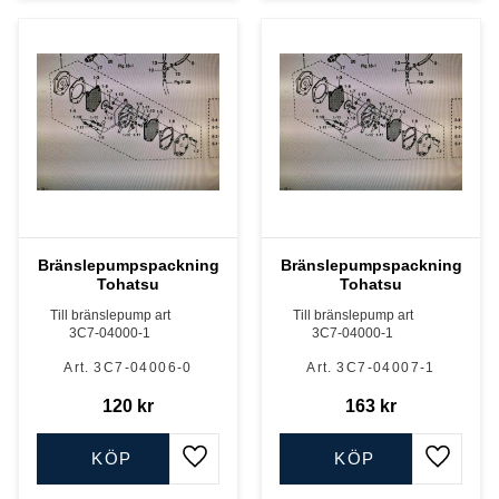
Bränslepumpspackning
Bränslepumpspackning
Tohatsu
Tohatsu
Till bränslepump art
Till bränslepump art
3C7-04000-1
3C7-04000-1
3C7-04006-0
3C7-04007-1
120
kr
163
kr
KÖP
KÖP
Lägg till i favoriter
Lägg till