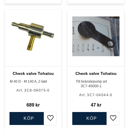
Check valve Tohatsu
Check valve Tohatsu
M 40 D - M 140 A, 2-takt
Till bränslepump art
3C7-40000-1
3C8-09075-0
3C7-04044-0
689
kr
47
kr
KÖP
KÖP
Lägg till i favoriter
Lägg till