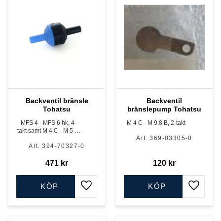
Backventil bränsle
Backventil
Tohatsu
bränslepump Tohatsu
MFS 4 - MFS 6 hk, 4-
M 4 C - M 9,8 B, 2-takt
takt samt M 4 C - M 5 B,
369-03305-0
2-takt, vissa modeller
394-70327-0
471
kr
120
kr
KÖP
KÖP
Lägg till i favoriter
Lägg till