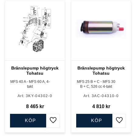
Bränslepump högtryck
Bränslepump högtryck
Tohatsu
Tohatsu
MFS 40 A - MFS 60 A, 4-
MFS 25 B + C - MFS 30
takt
B + C, 526 cc 4-takt
3KY-04302-0
3AC-04310-0
8 465
kr
4 810
kr
KÖP
KÖP
Lägg till i favoriter
Lägg till