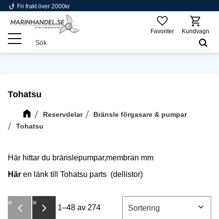
phishing
Fri frakt över 2000kr
Meny
Favoriter
Kundvagn
Tohatsu
Reservdelar
Bränsle förgasare & pumpar
Tohatsu
Här hittar du bränslepumpar,membran mm
Här
en länk
till Tohatsu parts (dellistor)
«
»
1–
48
av
274
Välj sortering