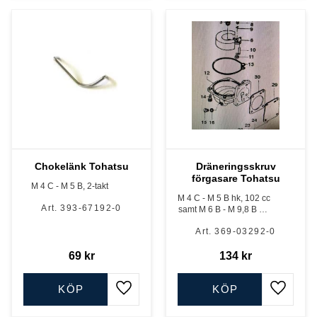
Chokelänk Tohatsu
Dräneringsskruv
förgasare Tohatsu
M 4 C - M 5 B, 2-takt
M 4 C - M 5 B hk, 102 cc
393-67192-0
samt M 6 B - M 9,8 B hk,
169 cc 2-takt
369-03292-0
69
kr
134
kr
KÖP
KÖP
Lägg till i favoriter
Lägg till