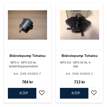
Bränslepump Tohatsu
Bränslepump Tohatsu
MFS 4 - MFS 9,8 hk,
MFS 9,9 - MFS 30 hk, 4-
fyrtakt förgasarmotorer
takt
3H6-04000-7
3H8-04000-1
764
kr
713
kr
KÖP
KÖP
Lägg till i favoriter
Lägg till