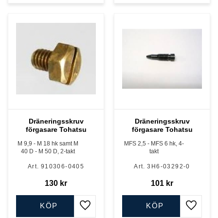
Dräneringsskruv
Dräneringsskruv
förgasare Tohatsu
förgasare Tohatsu
M 9,9 - M 18 hk samt M
MFS 2,5 - MFS 6 hk, 4-
40 D - M 50 D, 2-takt
takt
910306-0405
3H6-03292-0
130
kr
101
kr
KÖP
KÖP
Lägg till i favoriter
Lägg till