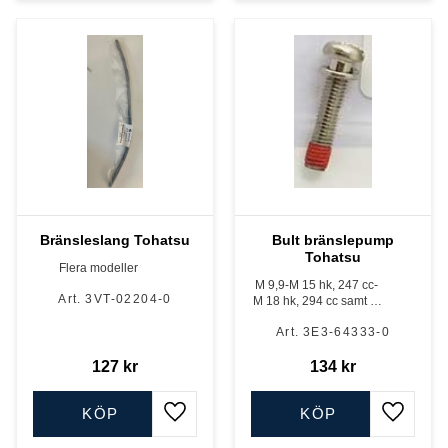
Bränsleslang Tohatsu
Bult bränslepump
Tohatsu
Flera modeller
M 9,9-M 15 hk, 247 cc-
3VT-02204-0
M 18 hk, 294 cc samt M
40 D - M 50 D, 2-takt
3E3-64333-0
127
kr
134
kr
KÖP
KÖP
Lägg till i favoriter
Lägg till