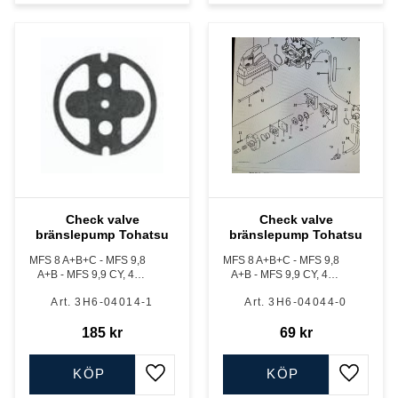
Check valve
Check valve
bränslepump Tohatsu
bränslepump Tohatsu
MFS 8 A+B+C - MFS 9,8
MFS 8 A+B+C - MFS 9,8
A+B - MFS 9,9 CY, 4-
A+B - MFS 9,9 CY, 4-
takt 209 cc, förgasare
takt 209 cc, förgasare
3H6-04014-1
3H6-04044-0
och EFI (matarpump)
och EFI (matarpump)
185
kr
69
kr
KÖP
KÖP
Lägg till i favoriter
Lägg till