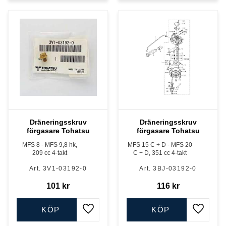
Dräneringsskruv
Dräneringsskruv
förgasare Tohatsu
förgasare Tohatsu
MFS 8 - MFS 9,8 hk,
MFS 15 C + D - MFS 20
209 cc 4-takt
C + D, 351 cc 4-takt
3V1-03192-0
3BJ-03192-0
101
kr
116
kr
KÖP
KÖP
Lägg till i favoriter
Lägg till