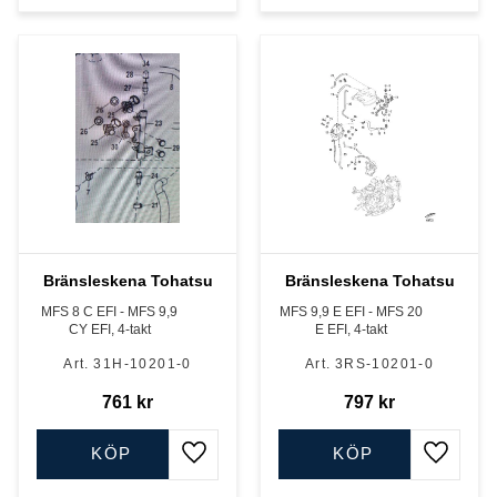
Bränsleskena Tohatsu
Bränsleskena Tohatsu
MFS 8 C EFI - MFS 9,9
MFS 9,9 E EFI - MFS 20
CY EFI, 4-takt
E EFI, 4-takt
31H-10201-0
3RS-10201-0
761
kr
797
kr
KÖP
KÖP
Lägg till i favoriter
Lägg till