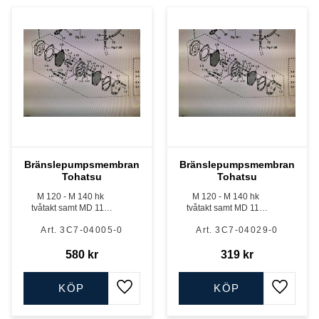
Bränslepumpsmembran
Bränslepumpsmembran
Tohatsu
Tohatsu
M 120 - M 140 hk
M 120 - M 140 hk
tvåtakt samt MD 115
tvåtakt samt MD 115
TLDI
TLDI
3C7-04005-0
3C7-04029-0
580
kr
319
kr
KÖP
KÖP
Lägg till i favoriter
Lägg till