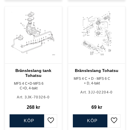
Bränsleslang tank
Bränsleslang Tohatsu
Tohatsu
MFS 4 C + D - MFS 6 C
+ D, 4-takt
MFS 4 C+D-MFS 6
C+D, 4-takt
3JJ-02204-0
3JK-70326-0
268
kr
69
kr
KÖP
KÖP
Lägg till i favoriter
Lägg till