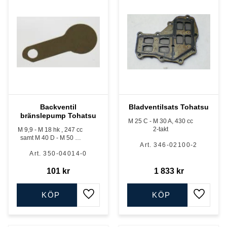
Backventil
Bladventilsats Tohatsu
bränslepump Tohatsu
M 25 C - M 30 A, 430 cc
2-takt
M 9,9 - M 18 hk , 247 cc
samt M 40 D - M 50 D
346-02100-2
hk, 697 cc
350-04014-0
101
kr
1 833
kr
KÖP
KÖP
Lägg till i favoriter
Lägg till